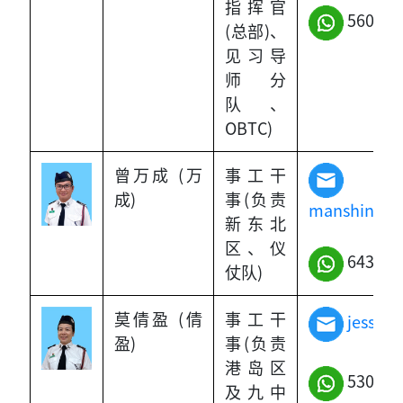
指挥官
5601-8
(总部)、
见习导
师分
队、
OBTC)
曾万成 (万
事工干
成)
事(负责
manshing_t
新东北
区、仪
6430-1
仗队)
莫倩盈 (倩
事工干
jessie
盈)
事(负责
港岛区
5309-7
及九中