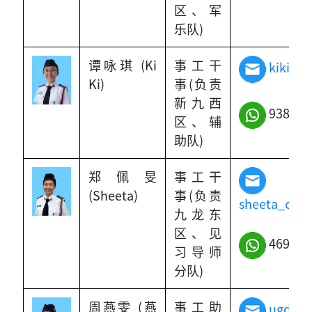
区、军
乐队)
谭咏琪 (Ki
事工干
kiki_t
Ki)
事(负责
新九西
9384-5
区、辅
助队)
郑佩旻
事工干
(Sheeta)
事(负责
sheeta_che
九龙东
区、见
4696-1
习导师
分队)
周燕雯 (燕
事工助
ugd@bb