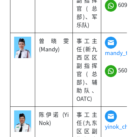
副指挥
6094-8
官(总
部)、军
乐队)
曾晓雯
事工主
(Mandy)
任(新九
mandy_tsan
西区区
副指挥
5603-6
官(总
部)、辅
助队、
OATC)
陈伊诺 (Yi
事工主
Nok)
任(九东
yinok_chan
区区副