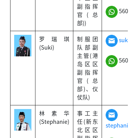
副指挥
5603-9
官(总
部))
罗瑞琪
制服团
suki_l
(Suki)
队部副
主管(港
5603-3
岛区区
副指挥
官(总
部)、仪
仗队)
林素华
事工主
(Stephanie)
任(新东
stephanie_
北区区