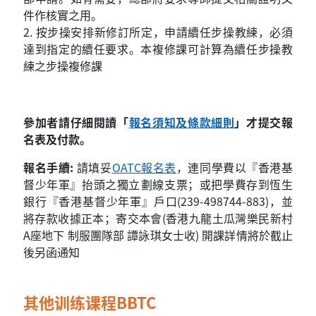
件作核實之用。
2. 按步操安排新修訂所定，申請續任步操教練，必須
達到指定的續任要求。本複修課可計算為續任步操教
練之步操複修課
參加者請仔細閱讀「
報名須知及條款細則
」才提交報
名表及付款。
報名手續:
請填妥
OATC報名表
，連同學費以『香港基
督少年軍』抬頭之獨立
劃線支票；或把學費存到恆生
銀行『香港基督少年軍』戶口(239-498744-883)，並
將存款收據正本；寄交本會(香港九龍土瓜灣樂民新村
A座地下 制服團隊部 譚詠琪女士收) 開課詳情將於截止
後另函通知
其他训练课程BBTC