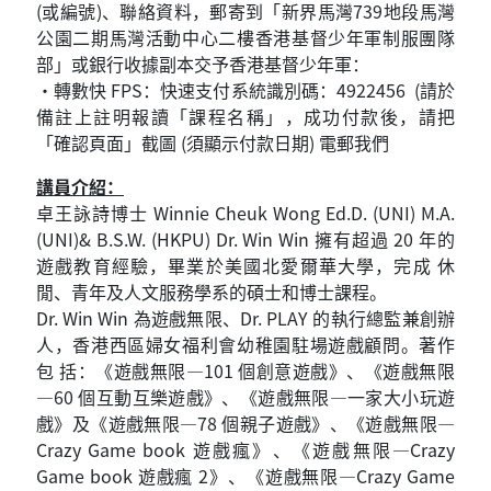
(或編號)、聯絡資料，郵寄到「新界馬灣739地段馬灣
公園二期馬灣活動中心二樓香港基督少年軍制服團隊
部」或銀行收據副本交予香港基督少年軍：
•轉數快 FPS：快速支付系統識別碼：4922456 (請於
備註上註明報讀「課程名稱」，成功付款後，請把
「確認頁面」截圖 (須顯示付款日期) 電郵我們
講員介紹：
卓王詠詩博士 Winnie Cheuk Wong Ed.D. (UNI) M.A.
(UNI)& B.S.W. (HKPU) Dr. Win Win 擁有超過 20 年的
遊戲教育經驗，畢業於美國北愛爾華大學，完成 休
閒、青年及人文服務學系的碩士和博士課程。
Dr. Win Win 為遊戲無限、Dr. PLAY 的執行總監兼創辦
人，香港西區婦女福利會幼稚園駐場遊戲顧問。著作
包 括：《遊戲無限—101 個創意遊戲》、《遊戲無限
—60 個互動互樂遊戲》、《遊戲無限—一家大小玩遊
戲》及《遊戲無限—78 個親子遊戲》、《遊戲無限—
Crazy Game book 遊戲瘋》、《遊戲無限—Crazy
Game book 遊戲瘋 2》、《遊戲無限—Crazy Game