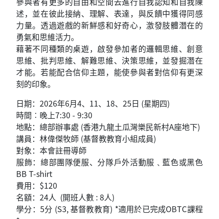
參與者有更多的自由和空間去進行自我認知和自我陳
述，並在彼此接納、理解、表達，與反饋中獲得同感
力量。透過遊戲的新鮮感和好奇心，激發肢體潛在的
勇氣和思維活力。
藉著不同種類的桌遊，啟發參加者的邏輯思維、創意
思維、批判思維、解難思維、決策思維，並發掘潛在
才能。若能配合信仰主題，能使參與者對信仰有更深
刻的印象。
日期：2026年6月4、11、18、25日 (星期四)
時間︰晚上7:30 - 9:30
地點：總部辦事處 (香港九龍土瓜灣樂民新村A座地下)
講員：林偉傑牧師 (基督教教育小組成員)
對象：本會註冊導師
服飾：總部團隊便服、分隊戶外活動服﹑藍色或黑色
BB T-shirt
費用：$120
名額：24人 (開班人數 : 8人)
學分：5分 (S3, 基督教教育) *適用於已完成OBTC課程