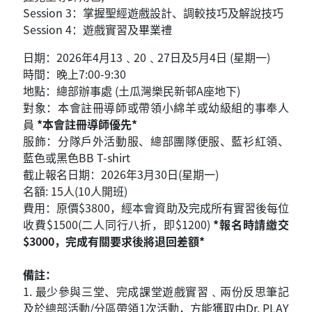
Session 3：掌握聖經遊戲設計、調較技巧及解說技巧
Session 4：遊戲實習及畢業禮
日期：2026年4月13﹑20﹑27日及5月4日 (星期一)
時間：晚上7:00-9:30
地點：總部辦事處 (土瓜灣樂民新邨A座地下)
對象：本會註冊導師或帶領小綿羊或幼級組的事奉人
員
*本會註冊導師優先*
服飾：分隊戶外活動服、總部團隊便服、藍衫紅領、
藍色或黑色BB T-shirt
截止報名日期：2026年3月30日(星期一)
名額: 15人(10人開班)
費用：原價$3800，經本會資助及完成所有實習後每位
收費$1500(二人同行八折，即$1200)
*報名時請繳交
$3000，完成有關要求後將退回差額*
備註：
1. 最少參與三堂、完成課堂遊戲實習﹑兩份反思筆記
及於總部活動/分區帶領1次活動，方能獲取由Dr. PLAY