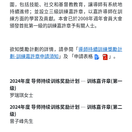
圍，包括技能、社交和基督教教育，讓導師有系統地
持續進修；並設立三級訓練嘉許章，以嘉許導師在訓
練方面的學習及貢獻。本會已於2008年週年會員大會
頒發首批第一級的訓練嘉許章予有關人士。
欲知獎勵計劃的詳情，請參閱「
導師持續訓練獎勵計
劃
-
訓練嘉許章申請須知
」及 「申請表格
」。
2024年度 导师持续训练奖励计划 ─ 训练嘉许章(第一
级)
罗瑞琪女士
2024年度 导师持续训练奖励计划 ─ 训练嘉许章(第二
级)
曾子峰先生