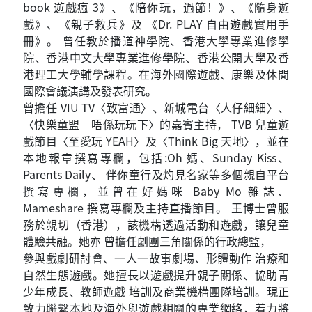
book 遊戲瘋 3》、《陪你玩，過節！》、《隨身遊
戲》、《親子救兵》及 《Dr. PLAY 自由遊戲實用手
冊》。 曾任教於播道神學院、香港大學專業進修學
院、香港中文大學專業進修學院、香港公開大學及香
港理工大學輔學課程。在海外國際遊戲、康樂及休閒
國際會議演講及發表研究。
曾擔任 VIU TV〈致富通〉、新城電台〈人仔細細〉、
〈快樂童盟—唔係玩玩下〉的嘉賓主持， TVB 兒童遊
戲節目〈至愛玩 YEAH〉及〈Think Big 天地〉，並在
本地報章撰寫專欄，包括:Oh 媽、Sunday Kiss、
Parents Daily、 伴你童行及灼見名家等多個親自平台
撰寫專欄，並曾在好媽咪 Baby Mo 雜誌、
Mameshare 撰寫專欄及主持直播節目。 王博士曾服
務於親切（香港），該機構透過活動和遊戲，讓兒童
體驗共融。她亦 曾擔任劇團三角關係的行政總監，
參與戲劇研討會、一人一故事劇場、形體動作 治療和
自然生態遊戲。她擅長以遊戲提升親子關係、協助青
少年成長、教師遊戲 培訓及商業機構團隊培訓。現正
致力聯繫本地及海外與遊戲相關的專業網絡，着力將