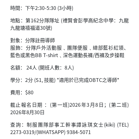
時間：下午2:30-5:30 (3小時)
地點：第162分隊隊址 (禮賢會彭學高紀念中學：九龍
九龍塘禧福道30號)
對象：分隊註冊導師
服飾：分隊戶外活動服﹑團隊便服﹑總部藍衫紅領、
藍色或黑色BB T-shirt﹑深色運動長褲/西褲及步操鞋
名額： 24人 (開班人數：8人)
學分：2分 (S1, 技能) *適用於已完成OBTC之導師*
費用：$80
截止報名日期 ：(第一班)2026年3月8日；(第二班)
2026年8月30日
查詢：制服團隊部事工幹事譚詠琪女士(kiki) (TEL)
2273-0319/(WHATSAPP) 9384-5071