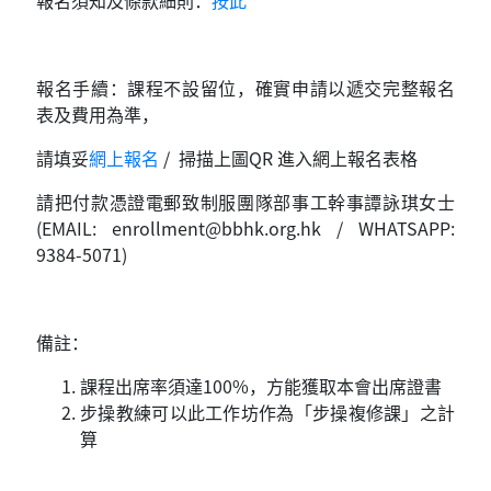
報名須知及條款細則：
按此
報名手續：課程不設留位，確實申請以遞交完整報名
表及費用為準，
請填妥
網上報名
/ 掃描上圖QR 進入網上報名表格
請把付款憑證電郵致制服團隊部事工幹事譚詠琪女士
(EMAIL:
enrollment@bbhk.org.hk
/ WHATSAPP:
9384-5071)
備註：
課程出席率須達100%，方能獲取本會出席證書
步操教練可以此工作坊作為「步操複修課」之計
算