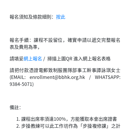
報名須知及條款細則：
按此
報名手續：課程不設留位，確實申請以遞交完整報名
表及費用為準，
請填妥
網上報名
/ 掃描上圖QR 進入網上報名表格
請把付款憑證電郵致制服團隊部事工幹事譚詠琪女士
(EMAIL:
enrollment@bbhk.org.hk
/ WHATSAPP:
9384-5071)
備註：
課程出席率須達100%，方能獲取本會出席證書
步操教練可以此工作坊作為「步操複修課」之計