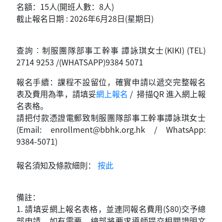
名額：15人(開班人數：8人)
截止報名日期 : 2026年6月28日(星期日)
查詢︰制服團隊部事工幹事 譚詠琪女士(KIKI) (TEL)
2714 9253 /(WHATSAPP)9384 5071
報名手續：課程不設留位，確實申請以遞交完整報名
表及費用為準，請填妥
網上報名
/ 掃描QR 進入網上報
名表格。
請把付款憑證電郵致制服團隊部事工幹事譚詠琪女士
(Email:
enrollment@bbhk.org.hk
/ WhatsApp:
9384-5071)
報名須知及條款細則：
按此
備註：
1. 請填妥網上報名表格，並連同報名費用($80)交予總
部申請。如有需要，總部將要求導師提交相關證明文