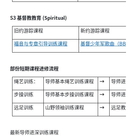
S3
基督教教育 (Spiritual)
旧约游踪课程
新约游踪课程
福音与专章引导训练课程
基督少年军歌曲（
BB So
部份短期课程进修流程
绳艺训练：
导师基本绳艺训练课程
→
导师进深绳
步操训练
导师基本步操训练课程
→
导师进深步
远足训练
山野领袖训练课程
→
远足教练训
最新导师进深训练课程