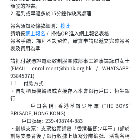
頒發的證書。
2. 遲到或早退多於15分鐘作缺席處理
報名須知及條款細則：
按此
請填妥
網上報名
/ 掃描QR 進入網上報名表格
報名手續：課程不設留位，確實申請以遞交完整報名
表及費用為準
請把付款憑證電郵致制服團隊部事工幹事譚詠琪女士
(EMAIL:
enrollment@bbhk.org.hk
/ WHATSAPP:
93845071)
1.1. 付款方式
•自動櫃員機轉賬或直接存入本會銀行戶口：恆生銀
行
戶口名稱: 香港基督少年軍 (THE BOYS'
BRIGADE, HONG KONG)
戶口號碼: 239-498744-883
•劃線支票：支票抬頭請寫「香港基督少年軍」(請於
劃線支票背後 / 銀行收據上填寫分隊編號、活動名稱