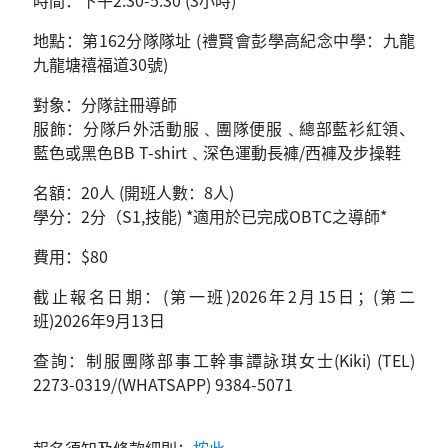
時間：下午2:30-5:30 (3小時)
地點：第162分隊隊址 (禮賢會彭學高紀念中學：九龍
九龍塘禧福道30號)
對象：分隊註冊導師
服飾：分隊戶外活動服﹑團隊便服﹑總部藍衫紅領、
藍色或黑色BB T-shirt﹑深色運動長褲/西褲及步操鞋
名額：20人 (開班人數：8人)
學分：2分（S1,技能) *適用於已完成OBTC之導師*
費用：$80
截止報名日期：(第一班)2026年2月15日；(第二
班)2026年9月13日
查詢：制服團隊部事工幹事譚詠琪女士(Kiki) (TEL)
2273-0319/(WHATSAPP) 9384-5071