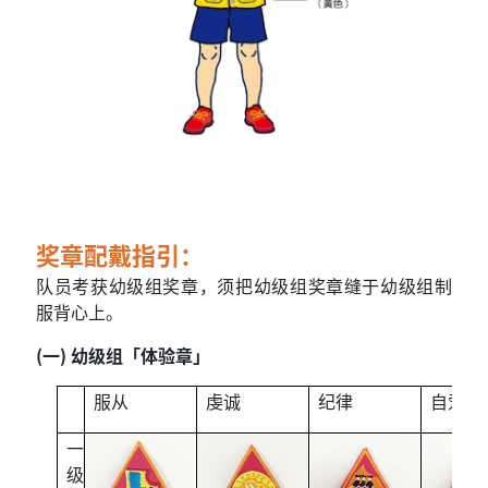
奖章配戴指引：
队员考获幼级组奖章，须把幼级组奖章缝于幼级组制
服背心上。
(一) 幼级组「体验章」
服从
虔诚
纪律
自爱
一
级