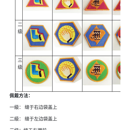
二
级
三
级
佩戴方法：
一級： 缝于右边袋盖上
二級： 缝于左边袋盖上