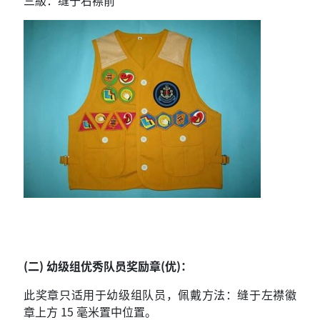
三級：缝于右襟前
(二) 幼级组优秀队员奖励章(优)：
此奖章只适用于幼级组队员，佩戴方法：缝于左襟徽
章上方 15 毫米置中位置。