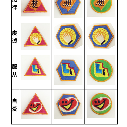
律
虔
诚
服
从
自
爱