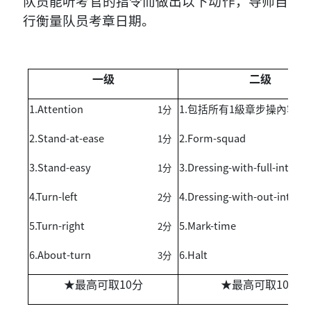
队员能听考官的指令而做出以下动作，导师自
行衡量队员考章日期。
一级
二级
1.Attention
1.
包括所有
1
級章步操內容
1
分
2.Stand-at-ease
2.Form-squad
1
分
3.Stand-easy
3.Dressing-with-full-interva
1
分
4.Turn-left
4.Dressing-with-out-interva
2
分
5.Turn-right
5.Mark-time
2
分
6.About-turn
6.Halt
3
分
★最高可取10分
★最高可取10分