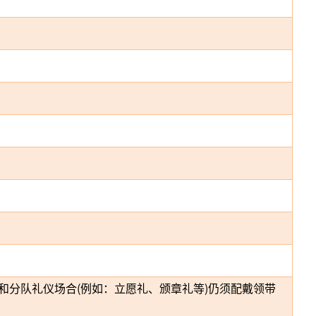
和分队礼仪场合(例如：立愿礼、颁章礼等)仍须配戴领带