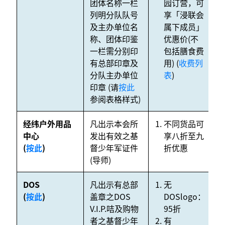
团体名称一栏
园订营，可
列明分队队号
享「浸联会
及主办单位名
属下成员」
称、团体印鉴
优惠价(不
一栏需分别印
包括膳食费
有总部印章及
用) (
收费列
分队主办单位
表
)
印章 (请
按此
参阅表格样式)
经纬户外用品
凡出示本会所
不同货品可
N
中心
发出有效之基
享八折至九
(
按此
)
督少年军证件
折优惠
(导师)
DOS
凡出示有总部
无
N
(
按此
)
盖章之DOS
DOSlogo：
V.I.P.咭及购物
95折
者之基督少年
有