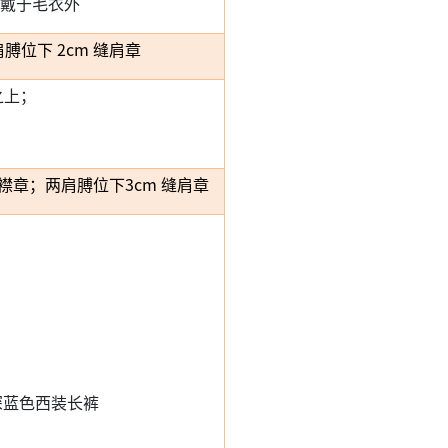
佩戴于毛衣外
位下 2cm 缝肩章
之上；
襟章；两肩膊位下3cm 缝肩章
深蓝色西装长裤