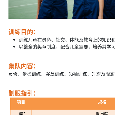
训练目的：
训练儿童在灵命、社交、体能及教育上的知识
以整全的奖章制度，配合儿童需要，培养其学
集队内容：
灵修、步操训练、奖章训练、领袖训练、升旗及降旗
制服指引：
项
目
规
格
帽*
队员帽