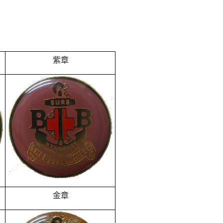
紫章
金章