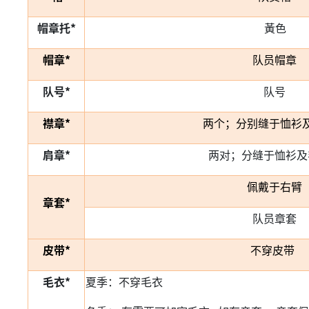
帽章托*
黃色
帽章*
队员帽章
队号*
队号
襟章*
两个；分别缝于恤衫
肩章*
两对；分缝于恤衫及
佩戴于右臂
章套*
队员章套
皮带*
不穿皮带
毛衣*
夏季：不穿毛衣