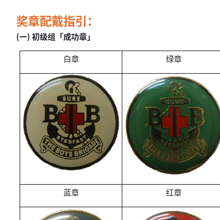
奖章配戴指引：
(一) 初级组「成功章」
白章
绿章
蓝章
红章