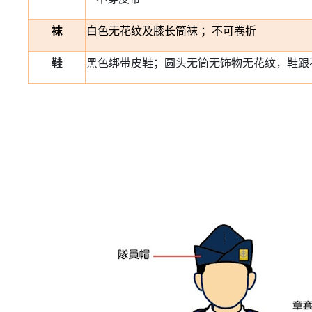
袜
白色无花纹及膝长筒袜 ；不可卷折
鞋
黑色绑带皮鞋；圆头无筒无饰物无花纹，鞋跟不