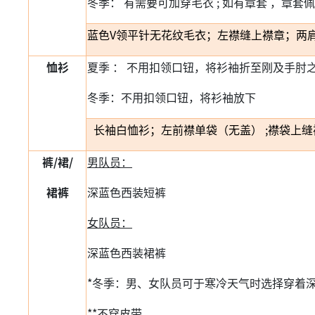
冬季： 有需要可加穿毛衣 ; 如有章套 ，章套
蓝色V领平针无花纹毛衣；左襟缝上襟章；两肩膊
恤衫
夏季 ： 不用扣领口钮，将衫袖折至刚及手肘
冬季：不用扣领口钮，将衫袖放下
长袖白恤衫；左前襟单袋（无盖） ;襟袋上缝
裤/裙/
男队员：
裙裤
深蓝色西装短裤
女队员：
深蓝色西装裙裤
*
冬季：男、女队员可于寒冷天气时选择穿着
**
不穿皮带