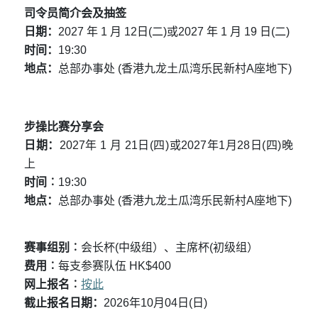
司令员简介会及抽签
日期：
2027
年
1
月
12
日
(
二
)
或
2027
年
1
月
19
日
(
二
)
时间：
19:30
地点：
总部办事处
(
香港九龙土瓜湾乐民新村
A
座地下
)
步操比赛分享会
日期：
2027
年
1
月
21
日
(
四
)
或
2027
年
1
月
28
日
(
四
)
晚
上
时间︰
19:30
地点：
总部办事处
(
香港九龙土瓜湾乐民新村
A
座地下
)
赛事组别︰
会长杯
(
中级组）、主席杯
(
初级组）
费用︰
每支参赛队伍
HK$400
网上报名︰
按此
截止报名日期：
2026
年
10
月
04
日
(
日
)