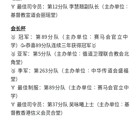
🏅
12
最佳司令员：第
分队
李慧翘副队长（主办单位︰
基督教宣道会丽瑶堂）
会长杯
🥇
89
冠军：第
分队（主办单位︰赛马会官立中
🥳
89
🥇
学）
恭喜
分队连续三年获得冠军
🥈
5
亚军：第
分队（主办单位︰循道卫理联合教会北
角堂）
🥉
263
季军：第
分队（主办单位︰中华传道会盛福
堂）
🏅
89
最佳制服：第
分队（主办单位︰赛马会官立中
学）
🏅
37
最佳司令员：第
分队
吴咏曦上士（主办单位︰基
督教香港信义会灵合堂）