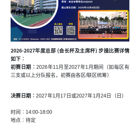
2026-2027
(
)
年度总部
会长杯及主席杯
步操比赛详情
如下︰
初赛日期︰
2026
年
11
月至
2027
年
1
月期间（如每区有
三支或以上分队报名，初赛由各区
/
联区统筹）
决赛日期︰
2027
年
1
月
17
日或
2027
年
1
月
24
日（日）
时间︰
14:00-18:00
地点︰待定