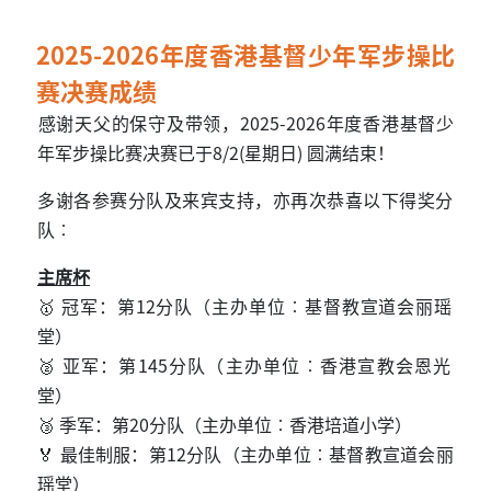
2025-2026年度香港基督少年军步操比
赛决赛成绩
2025-2026
感谢天父的保守及带领，
年度香港基督少
8/2(
)
年军步操比赛决赛已于
星期日
圆满结束！
多谢各参赛分队及来宾支持，亦再次恭喜以下得奖分
队︰
主席杯
🥇
12
冠军：第
分队（主办单位︰基督教宣道会丽瑶
堂）
🥈
145
亚军：第
分队（主办单位︰香港宣教会恩光
堂）
🥉
20
季军：第
分队（主办单位︰香港培道小学）
🏅
12
最佳制服：第
分队（主办单位︰基督教宣道会丽
瑶堂）