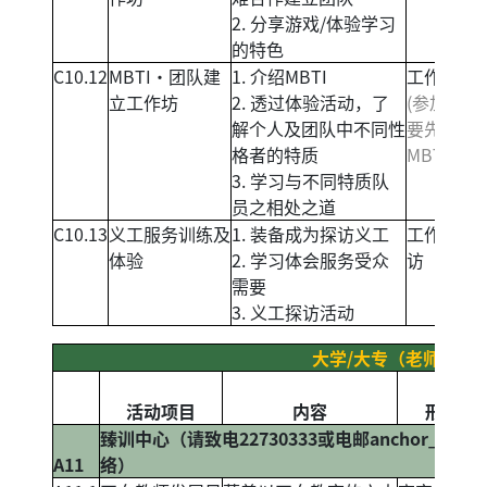
2. 分享游戏/体验学习
的特色
C10.12
MBTI‧团队建
1. 介绍MBTI
工作坊
立工作坊
2. 透过体验活动，了
(参加者需
解个人及团队中不同性
要先完成
格者的特质
MBTI test
3. 学习与不同特质队
员之相处之道
C10.13
义工服务训练及
1. 装备成为探访义工
工作坊+探
体验
2. 学习体会服务受众
访
需要
3. 义工探访活动
大学/大专（老师活动
活动项目
内容
形式
臻训中心（请致电22730333或电邮
anchor_hous
A11
络）