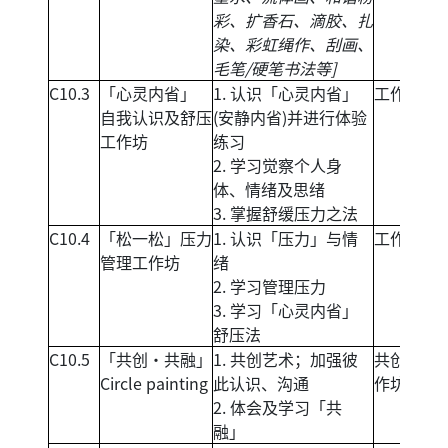
彩、扩香石、滴胶、扎
染、彩虹绳作、刮画、
毛笔/硬笔书法等]
C10.3
「心灵内省」
1. 认识「心灵内省」
工作坊
自我认识及舒压
(安静内省)并进行体验
工作坊
练习
2. 学习觉察个人身
体、情绪及思绪
3. 掌握舒缓压力之法
C10.4
「松一松」压力
1. 认识「压力」与情
工作坊
管理工作坊
绪
2. 学习管理压力
3. 学习「心灵内省」
舒压法
C10.5
「共创‧共融」
1. 共创艺术；加强彼
共创艺术
Circle painting
此认识、沟通
作坊
2. 体会及学习「共
融」