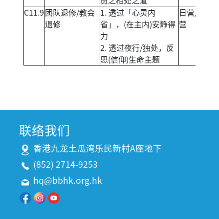
员之相处之道
C11.9
团队退修/教会
1. 透过「心灵内
日营/黄昏
退修
省」，(在主内)安静得
营
力
2. 透过夜行/独处，反
思(信仰)生命主题
联络我们
香港九龙土瓜湾乐民新村A座地下
(852) 2714-9253
hq@bbhk.org.hk