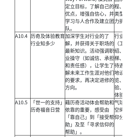
定立目标，了解自己的
程、及不
优点，增强自信心，并
类型斗智
学习与人合作及建立团
力挑战。
队。
A10.4
历奇及体验教育
加深学生对行业的了
行业介绍
行业知多少
解，并获得关于职场的
（工作介
最新知识。活动强调职
绍、晋升
业操守（如诚信、承担
梯、资格
和责任感），让学生了
待遇）、
解未来工作生涯对他们
地设施导
的要求，再决定进修的
览、挑战
方向。
验、学徒
体验。
A10.5
「世一的支持」
藉历奇活动体会帮助和
气球床、
历奇福音日营
依靠的重要，感受由
空绳网、
「靠自己」到「接受帮
仰分享。
助」及至「寻求信仰的
帮助」。