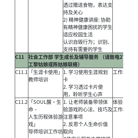
透过赠送食物，表达支
持及关心
2) 精神健康讲座: 协助
有精神健康困扰的学生
适应校园生活
认识自毁行为；识别、
支持有需要的学生
C11
社会工作部 学生成长及辅导服务 （请致电271492
工黎姑娘或陈姑娘联络）
C11.1
「生涯卡使用」
1. 学习使用生涯规划
工作坊
教师培训
卡
2. 学习透过卡片使
用，聆听学生心声
C11.2
「SOUL醒‧生
1. 让老师装备带领体
体验+培训
命 –
验游戏的心法、技巧及
工作坊
人生历程体验游
注意事项
戏」
2. 反思个人生命价值
导师培训工作坊
取向