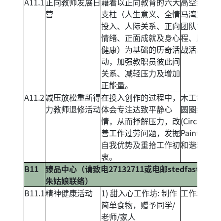
A11.1
正向教师发展日
藉着以正向教育的六大
高空绳网、
营
支柱（人生意义、全情
马湾定向、
投入、人际关系、正向
团队扎作工
情绪、正面成就及身心
程、历奇挑
健康）为基础的历奇活
战活动。
动，加强教职员彼此间
关系、减轻压力及增加
正能量。
A11.2
减压放松重新得
在投入创作的过程中，
木工制作、
力教师退修活动
体会专注达致平静心
圆圈绘画
情，从而抒解压力，改
(Circle
善工作过劳问题，发掘
Painting)、
自我优势及重拾工作初
和谐粉彩。
衷。
B11
臻品中心（请致电27132711或电邮
stedfast_hou
朱姑娘联络）
B11.1
精神健康活动
1) 甜入心工作坊: 制作
工作坊
简单食物，赠予同学/
老师/家人