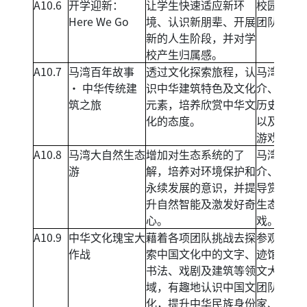
A10.6
开学迎新：
让学生快速适应新环
校园定向
Here We Go
境、认识新朋辈、开展
团队任务
新的人生阶段，并对学
校产生归属感。
A10.7
马湾百年故事
透过文化探索旅程，认
马湾历史
‧ 中华传统建
识中华建筑特色及文化
介、文化
筑之旅
元素，培养欣赏中华文
历史导赏
化的态度。
以及互动
游戏。
A10.8
马湾大自然生态
增加对生态系统的了
马湾生态
游
解，培养对环境保护和
介、大自
永续发展的意识，并提
导赏，以
升自然智能及激发好奇
生态小游
心。
戏。
A10.9
中华文化瑰宝大
藉着各项团队挑战去探
参观马湾
作战
索中国文化中的文字、
迹馆、甲
书法、戏剧及建筑等领
文大解碼
域，有趣地认识中国文
团队书法
化，提升中华民族身份
家、粤剧