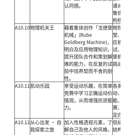
认同感。
谱对对碰
鲁班榫卯
构桥工程
A10.10
物理机关王
藉着集体创作「戈德堡
物理应用
机械」(Rube
堂、连锁
Goldberg Machine)，
应机械测
明白及应用物理知识，
试、「戈
提升团队合作和策划解
堡机械」
难的能力，在反复的试
挑战。
验中培养契而不舍的耐
性。
A10.11
肌动乐园
享受运动乐趣，在简单
各类新兴
竞赛中学习正确运动价
动、体适
值观，从而增强抗逆能
能、障碍
力。
赛、远足
定向
A10.12
从心出发 ‧ 自
加入性格透视元素，了
低结构及
我探索之旅
解自己及他人的风格，
结构活动