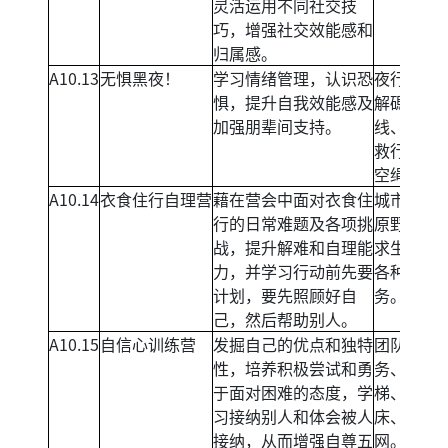
灵活运用不同社交技
巧，增强社交效能感和
归属感。
A10.13
无惧黑夜！
学习情绪管理，认识恐
夜行、密
惧，提升自我效能感及
解碼、生
加强朋辈间支持。
线、黑夜
救行动、
空绳网。
A10.14
衣食住行自理营
藉在营会中面对衣食住
城市定向
行的日常难题及各项挑
原野烹饪
战，提升解难和自理能
求生技能
力，并学习行动前先要
各种解难
计划，要先照顾好自
务。
己，然后帮助别人。
A10.15
自信心训练营
发掘自己的优点和独特
团队挑战
性，培养积极尝试和勇
务、信任
于面对困难的态度，学
梯、气球
习接纳别人和体会被人
床、高空
接纳，从而增强自尊五
网。