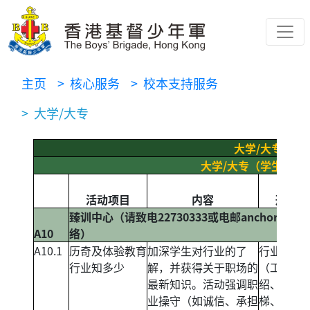
主页
> 核心服务
> 校本支持服务
> 大学/大专
大学/大专
大学/大专（学生活动
活动项目
内容
形
臻训中心（请致电22730333或电邮
anchor_hou
A10
络）
A10.1
历奇及体验教育
加深学生对行业的了
行业介绍
行业知多少
解，并获得关于职场的
（工作介
最新知识。活动强调职
绍、晋升
业操守（如诚信、承担
梯、资格