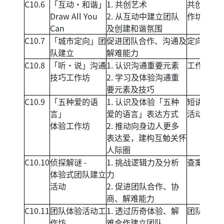
C10.6
「互动‧和谐」
1. 共创艺术
共创艺术
Draw All You
2. 从互动中建立团队
作坊
Can
及创建和谐氛围
C10.7
「城市定向」团
促进团队合作、沟通及
定向活动
队建立
解难能力
C10.8
「听‧说」沟通
1. 认识沟通重要元素
工作坊
技巧工作坊
2. 学习及体验沟通重
要元素及技巧
C10.9
「五种爱的语
1. 认识及体验「五种
短讲+体验
言」
爱的语言」表达方式
活动
体验工作坊
2. 推动向身边人更多
表达爱，建构互勉关怀
人际圈
C10.10
侦探解谜 -
1. 挑战逻辑力及分析
查案活动
体验式团队建立
力
活动
2. 促进团队合作、协
商、解难能力
C10.11
团队体验活动工
1. 透过历奇体验、解
团队历奇
作坊
难合作建立团队