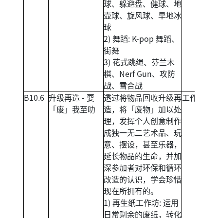
球、躲避盘、健球、地
壶球、旋风球、旱地冰
球
2) 舞蹈: K-pop 舞蹈、
街舞
3) 花式跳绳、芬兰木
棋、Nerf Gun、攻防
战、雪合战
B10.6
升级再造 - 耍
透过将物品回收升级再
工作坊
「废」我至叻
造，将「废物」加以处
理，发挥个人创意制作
成独一无二艺术品、玩
意、摆设，甚至乐器，
延长物品的生命，并加
深参加者对环保和循环
改造的认识，学会珍惜
现在所拥有的。
1) 再生纸工作坊: 运用
日常剩余的废纸，转化