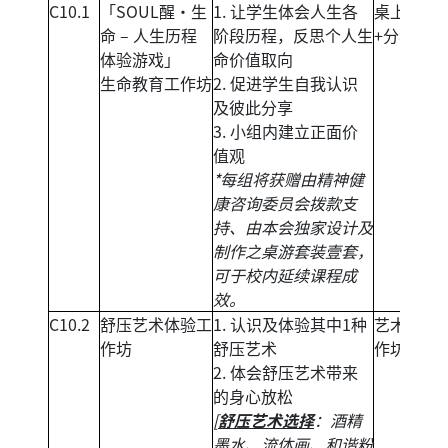
C10.1
「SOUL醒‧生
1. 让学生体会人生各
桌上游戏
命 – 人生历程
阶段历程，反思个人生
+分享讨论
体验游戏」
命价值取向
生命教育工作坊
2. 促进学生自我认识
及彼此分享
3. 小组内建立正面价
值观
*每组将获赠由精神健
康咨询委员会拨款支
持、由本会独家设计及
制作之桌游套装壹套，
可于校内延续课程成
效。
C10.2
舒压艺术体验工
1. 认识及体验其中1种
艺术体验
作坊
舒压艺术
作坊
2. 体会舒压艺术带来
的身心放松
[
舒压艺术选择
：酒精
墨水、流体画、和谐粉