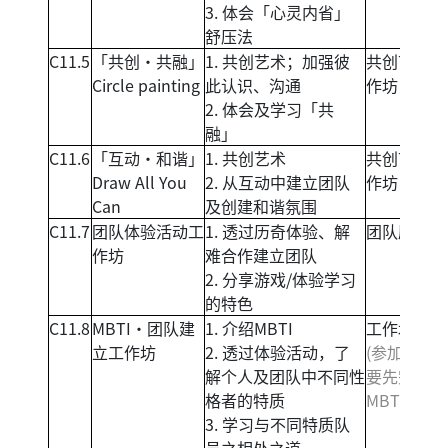
3. 体会「心灵内省」
舒压法
C11.5
「共创‧共融」
1. 共创艺术；加强彼
共创艺术工
Circle painting
此认识、沟通
作坊
2. 体会及学习「共
融」
C11.6
「互动‧和谐」
1. 共创艺术
共创艺术工
Draw All You
2. 从互动中建立团队
作坊
Can
及创建和谐氛围
C11.7
团队体验活动工
1. 透过历奇体验、解
团队历奇
作坊
难合作建立团队
2. 分享游戏/体验学习
的特色
C11.8
MBTI‧团队建
1. 介绍MBTI
工作坊
立工作坊
2. 透过体验活动，了
(参加者需
解个人及团队中不同性
要先完成
格者的特质
MBTI test)
3. 学习与不同特质队