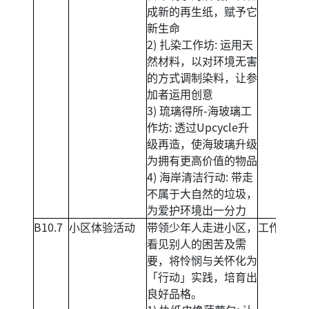
成新的再生纸，赋予它
新生命
2) 扎染工作坊: 运用天
然材料，以对环境无害
的方式调制染料，让参
加者运用创意
3) 琉璃得所-海玻璃工
作坊: 透过Upcycle升
级再造，使海玻璃升级
为拥有更高价值的物品
4) 海岸清洁行动: 带走
不属于大自然的垃圾，
为爱护环境出一分力
B10.7
小区体验活动
带领少年人走进小区，
工作坊
看见别人的困苦及需
要，将怜悯与关怀化为
「行动」实践，培育出
良好品格。