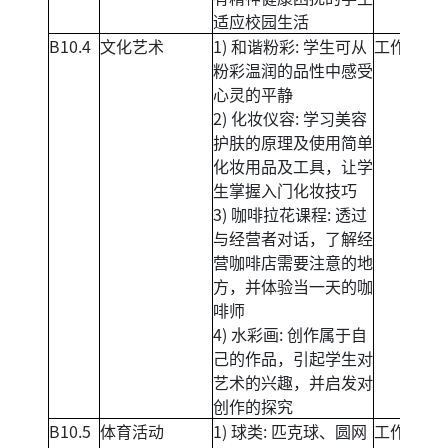
适应校园生活
B10.4
文化艺术
1) 和谐粉彩: 学生可从
工作坊
粉彩温润的品性中感受
心灵的平静
2) 化妆仪容: 学习美容
护肤的原理及使用简单
化妆用品及工具，让学
生掌握入门化妆技巧
3) 咖啡拉花课程: 透过
与经营者对话，了解经
营咖啡店需要注意的地
方，并体验当一天的咖
啡师
4) 水彩画: 创作属于自
己的作品，引起学生对
艺术的兴趣，并启发对
创作的探究
B10.5
体育活动
1) 球类: 匹克球、圆网
工作坊