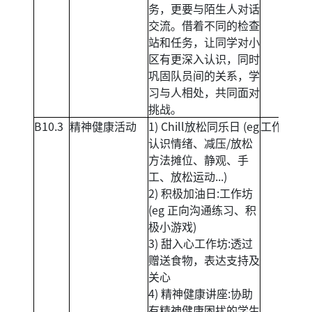
务，更要与陌生人对话
交流。借着不同的检查
站和任务，让同学对小
区有更深入认识，同时
巩固队员间的关系，学
习与人相处，共同面对
挑战。
B10.3
精神健康活动
1) Chill放松同乐日 (eg
工作坊
认识情绪、减压/放松
方法摊位、静观、手
工、放松运动...)
2) 积极加油日:工作坊
(eg 正向沟通练习、积
极小游戏)
3) 甜入心工作坊:透过
赠送食物，表达支持及
关心
4) 精神健康讲座:协助
有精神健康困扰的学生