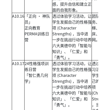
感，提升自信和建立正
面的自我形象。
A10.16
「正向 ‧ 神队
透过体验学习活动，让
团队挑战
员」
学生发掘自己的性格强
务、信任
正向教育
项 (Character
梯、气球
PERMA训练日
Strengths) ，当中进
床、高空
营
一步在挑战行动中培养
网。
六大美德中的「智能与
知识」、「仁爱」和
「勇气」。
A10.17
24性格强项训
透过体验学习活动，让
透过体验
练日营
学生发掘自己的性格强
习活动，
「智仁勇几何
项 (Character
学生发掘
学」
Strengths) ，当中进
己的性格
一步在挑战行动中培养
项
六大美德中的「智能与
(Characte
知识」、「仁爱」和
Strengths
「勇气」。
，当中进