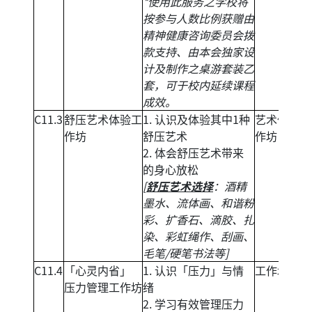
*使用此服务之学校将
按参与人数比例获赠由
精神健康咨询委员会拨
款支持、由本会独家设
计及制作之桌游套装乙
套，可于校内延续课程
成效。
C11.3
舒压艺术体验工
1. 认识及体验其中1种
艺术体验工
作坊
舒压艺术
作坊
2. 体会舒压艺术带来
的身心放松
[
舒压艺术选择
：酒精
墨水、流体画、和谐粉
彩、扩香石、滴胶、扎
染、彩虹绳作、刮画、
毛笔/硬笔书法等]
C11.4
「心灵内省」
1. 认识「压力」与情
工作坊
压力管理工作坊
绪
2. 学习有效管理压力