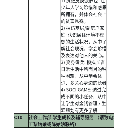
1) 执纸皮换菠萝包: 让
少年人学习珍惜和感恩
所拥有，并体会社会上
的贫富悬殊。
2) 探访基层/劏房户家
庭: 认识居住环境不理
想的生活状况，从中了
解社会现况，学会珍惜
及表达对他人的关心。
3) 变身耆兵: 模拟长者
日常生活中所面对的种
种困难，从中学会体
谅、多关心身边的长者
4) SOCI GAME: 透过完
成不同的小任务，从中
让学生对金钱管理 / 生
涯规划有更多了解
C10
社会工作部 学生成长及辅导服务 （请致电27149
工黎姑娘或陈姑娘联络）