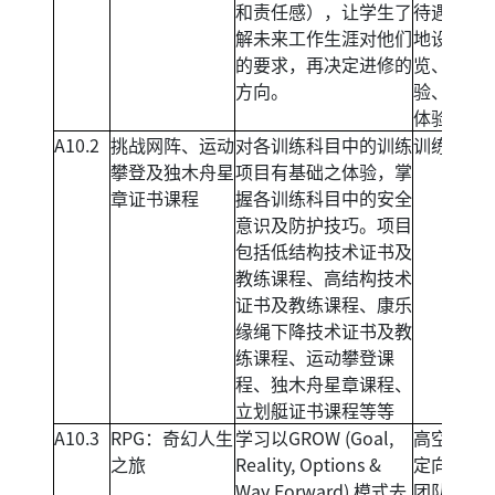
和责任感），让学生了
待遇）、
解未来工作生涯对他们
地设施导
的要求，再决定进修的
览、挑战
方向。
验、学徒
体验。
A10.2
挑战网阵、运动
对各训练科目中的训练
训练课程
攀登及独木舟星
项目有基础之体验，掌
章证书课程
握各训练科目中的安全
意识及防护技巧。项目
包括低结构技术证书及
教练课程、高结构技术
证书及教练课程、康乐
缘绳下降技术证书及教
练课程、运动攀登课
程、独木舟星章课程、
立划艇证书课程等等
A10.3
RPG：奇幻人生
学习以GROW (Goal,
高空攀登
之旅
Reality, Options &
定向闯关
Way Forward) 模式去
团队扎作