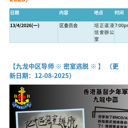
日期
内容
地点
时间
13/4/2026(一)
区委员会
培正道浸
7:00
信會辦公
室
【九龙中区导师 ※ 密室逃脱 ※ 】 （更
新日期：12-08-2025）