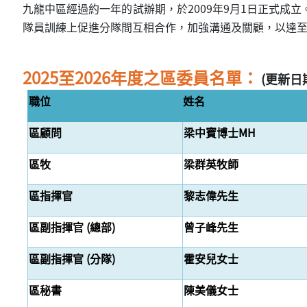
九龍中區經過約一年的試辦期，於2009年9月1日正式
隊員訓練上促進分隊間互相合作，加強溝通及關顧，以達至凝
2025至2026年度之區委員名單：
(更新日期：
職位
姓名
區顧問
梁中寶博士MH
區牧
梁群英牧師
區指揮官
黎志偉先生
區副指揮官 (總部)
曾子峰先生
區副指揮官 (分隊)
霍安兒女士
區秘書
陳美儀女士