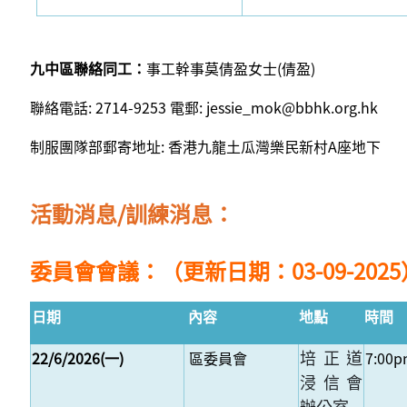
九中區聯絡同工：
事工幹事莫倩盈女士(倩盈)
聯絡電話: 2714-9253 電郵:
jessie_mok@bbhk.org.hk
制服團隊部郵寄地址: 香港九龍土瓜灣樂民新村A座地下
活動消息/訓練消息：
委員會會議：（更新日期：03-09-2025
日期
內容
地點
時間
培正道
22/6/2026(一)
區委員會
7:00
浸信會
辦公室