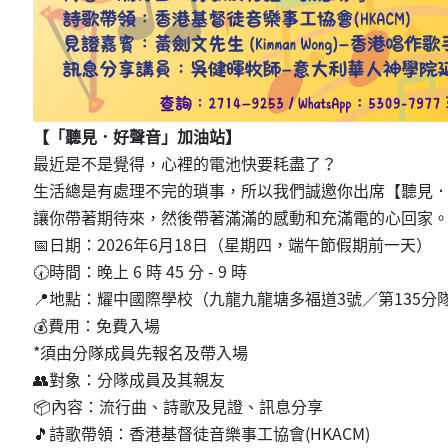
【「聽見．好聲音」加油站】
最近是不是覺得，心裡的電池快要耗盡了？
生活總是有處理不完的瑣事，所以我們誠邀你出席【聽見
讓你帶著期待來，然後帶著滿滿的感動和充滿電的心回家
📅日期：2026年6月18日（星期四，端午節假期前一天）
🕢時間：晚上 6 時 45 分 - 9 時
📍地點：耀中國際學校（九龍九龍塘多福道3號／第135分
💰費用：免費入場
*須由分隊成員先報名及帶入場
👥對象：分隊成員及其親友
📦內容：流行曲、詩歌及見證、訊息分享
🎵詩歌帶領：香港基督徒音樂事工協會(HKACM)