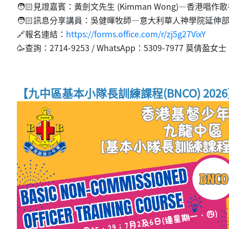
🧑🏻見證嘉賓：黃劍文先生 (Kimman Wong)—香港
🧑🏻訊息分享講員：吳健暉牧師—意大利華人神學院延伸
🔗報名連結：
https://forms.office.com/r/zj5g27VixY
🥳查詢：2714-9253 / WhatsApp：5309-7977 莫倩盈女士
【九中區基本小隊長訓練課程(BNCO) 2026