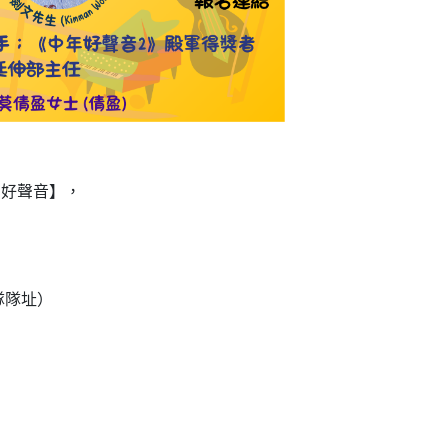
．好聲音】，
。
隊隊址）