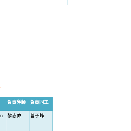
）
負責導師
負責同工
pm
黎志偉
曾子峰