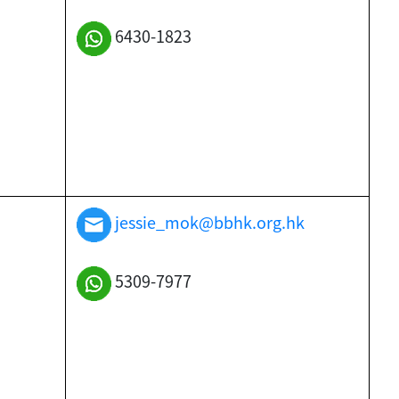
6430-1823
jessie_mok@bbhk.org.hk
5309-7977