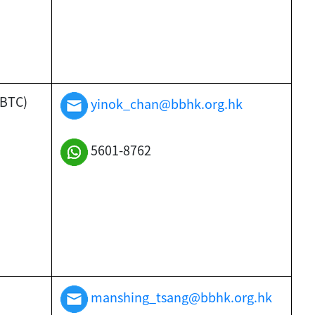
TC)
yinok_chan@bbhk.org.hk
5601-8762
manshing_tsang@bbhk.org.hk