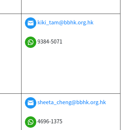
kiki_tam@bbhk.org.hk
9384-5071
sheeta_cheng@bbhk.org.hk
4696-1375