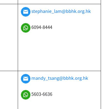
stephanie_lam@bbhk.org.hk
6094-8444
)
mandy_tsang@bbhk.org.hk
5603-6636