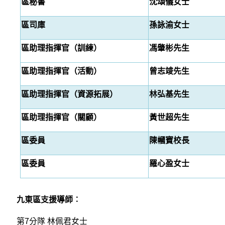
區秘書
沈頌儀女士
區司庫
孫詠渝女士
區助理指揮官（訓練）
馮肇彬先生
區助理指揮官（活動）
曾志竣先生
區助理指揮官（資源拓展）
林弘基先生
區助理指揮官（關顧）
黃世超先生
區委員
陳幗寶校長
區委員
羅心盈女士
九東區支援導師︰
第7分隊 林佩君女士