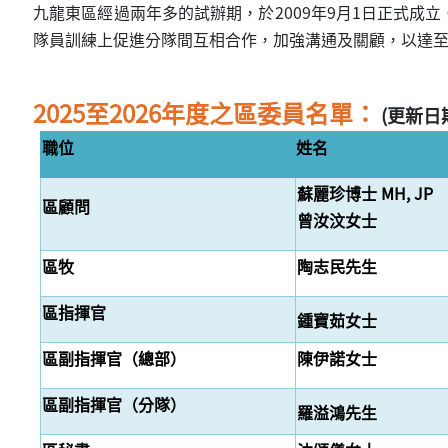
九龍東區經過兩年多的試辦期，於2009年9月1日正式
隊員訓練上促進分隊間互相合作，加強溝通及關顧，以達至凝
2025至2026年度之區委員名單：
(更新日期：
職位
姓名
蘇麗珍博士 MH, JP
區顧問
曾汝汶女士
區牧
陶志民先生
區指揮官
鍾寶茹女士
區副指揮官（總部）
陳伊諾女士
區副指揮官（分隊）
羅溢鴻先生