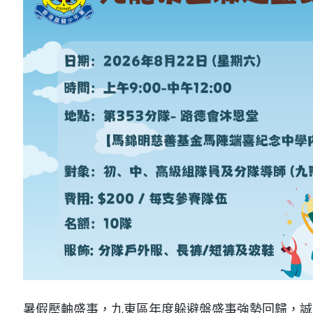
暑假壓軸盛事，九東區年度躲避盤盛事強勢回歸，誠