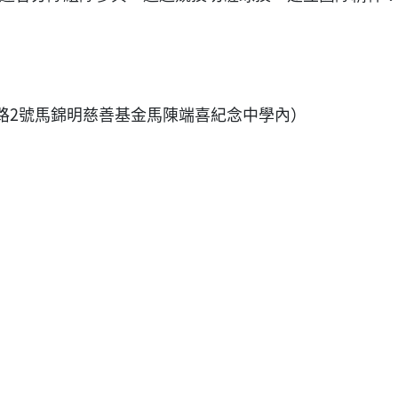
隆路2號馬錦明慈善基金馬陳端喜紀念中學內）