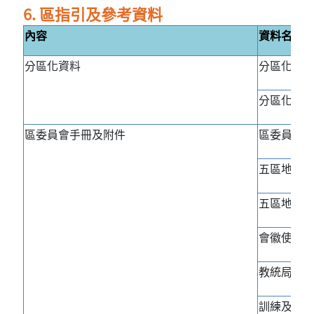
6. 區指引及參考資料
內容
資料名稱
分區化資料
分區化發展簡
分區化經驗整
區委員會手冊及附件
區委員會手冊
五區地理
五區地理
會徽使用
教統局戶
訓練及活