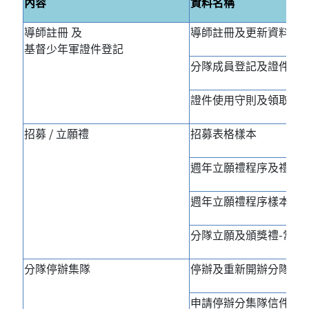
內容
資料名稱
導師註冊 及
導師註冊及更新資料手
基督少年軍證件登記
分隊成員登記及證件填
證件使用守則及領取方
招募 / 立願禮
招募表格樣本
週年立願禮程序及禮儀
週年立願禮程序樣本
分隊立願及頒獎禮-常見
分隊停辦集隊
停辦及重新開辦分隊手
申請停辦分集隊信件樣