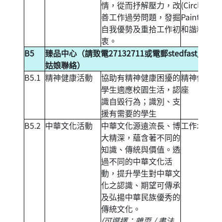
情，從而抒解壓力，改
(Circle
善工作過勞問題，發掘
Painting)、
自我優勢及重拾工作初
和諧粉彩。
衷。
B5
臻品中心（請致電27132711或電郵
stedfast_hou
姑娘聯絡）
B5.1
精神健康活動
協助有精神健康困擾的
精神健康講
學生適應校園生活，認
座
識自毀行為；識別、支
援有需要的學生
B5.2
中華文化活動
中華文化源遠流長、博
工作坊
大精深，蘊含著不同的
知識、傳統與價值。透
過不同的中華文化活
動，提升學生對中華文
化之認識、期望可傳承
及弘揚中華民族優秀的
傳統文化。
(可選擇：雜耍 / 書法