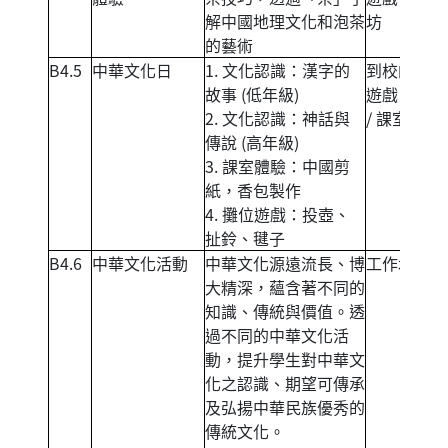
解中國地理文化和泡茶
坊
的藝術
B4.5
中華文化日
1. 文化認識：漢字的
到校的攤位
故事 (低年級)
遊戲 / 講座
2. 文化認識：神話與
/ 課室體驗
傳說 (高年級)
3. 課室體驗：中國剪
紙，香包製作
4. 攤位遊戲：投壺、
扯鈴、毽子
B4.6
中華文化活動
中華文化源遠流長、博
工作坊
大精深，蘊含著不同的
知識、傳統與價值。透
過不同的中華文化活
動，提升學生對中華文
化之認識、期望可傳承
及弘揚中華民族優秀的
傳統文化。