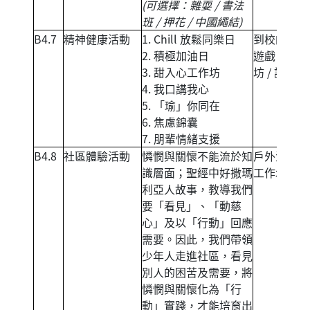
(可選擇：雜耍 / 書法
班 / 押花 / 中國繩結)
B4.7
精神健康活動
1. Chill 放鬆同樂日
到校的攤位
2. 積極加油日
遊戲 / 工作
3. 甜入心工作坊
坊 / 講座
4. 我口講我心
5. 「瑜」你同在
6. 焦慮錦囊
7. 朋輩情緒支援
B4.8
社區體驗活動
憐憫與關懷不能流於知
戶外活動 /
識層面；聖經中好撒瑪
工作坊
利亞人故事，教導我們
要「看見」、「動慈
心」及以「行動」回應
需要。因此，我們帶領
少年人走進社區，看見
別人的困苦及需要，將
憐憫與關懷化為「行
動」實踐，才能培育出