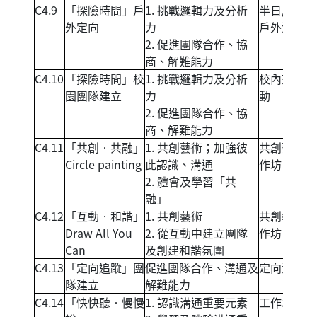
C4.9
「探險時間」戶
1. 挑戰邏輯力及分析
半日/全天
外定向
力
戶外活動
2. 促進團隊合作、協
商、解難能力
C4.10
「探險時間」校
1. 挑戰邏輯力及分析
校內查案活
園團隊建立
力
動
2. 促進團隊合作、協
商、解難能力
C4.11
「共創‧共融」
1. 共創藝術；加強彼
共創藝術工
Circle painting
此認識、溝通
作坊
2. 體會及學習「共
融」
C4.12
「互動‧和諧」
1. 共創藝術
共創藝術工
Draw All You
2. 從互動中建立團隊
作坊
Can
及創建和諧氛圍
C4.13
「定向追蹤」團
促進團隊合作、溝通及
定向活動
隊建立
解難能力
C4.14
「快快聽‧慢慢
1. 認識溝通重要元素
工作坊