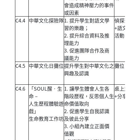
會造成精神壓力的事件
或因素
C4.4
中華文化探險隊
1. 提升學生對語文學
偵探查案
習的樂趣；
+語文挑戰
2. 提升綜合資料及推
活動
理能力
3. 促進團隊合作及商
議能力
C4.5
中華文化日攤位
提升學生對中華文化之
攤位
興趣及認識
C4.6
「SOUL醒‧生
1. 讓學生體會人生各
桌上遊戲
命 –
階段歷程，反思個人生
+分享討論
人生歷程體驗遊
命價值取向
戲」
2. 促進學生自我認識
生命教育工作坊
及彼此分享
3. 小組內建立正面價
值觀