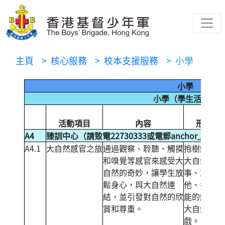
主頁
> 核心服務
> 校本支援服務
> 小學
小學
小學（學生活動）
活動項目
內容
形式
A4
臻訓中心（請致電22730333或電郵
anchor_house
A4.1
大自然感官之旅
通過觀察、聆聽、觸摸
抱樹體驗、
和嗅覺等感官來感受大
大自然故
自然的奇妙，讓學生放
事、眾裏尋
鬆身心，與大自然連
他、各種官
結，並引發對自然的欣
能的體驗和
賞和尊重。
大自然遊
戲。