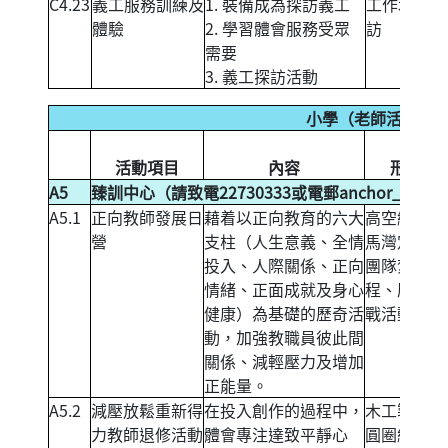
C4.23
義工服務訓練及
1. 裝備成為探訪義工
工作坊+探
體驗
2. 學習體會服務受眾
訪
需要
3. 義工探訪活動
小學（老師活動）
活動項目
內容
形式
A5
臻訓中心（請致電22730333或電郵
anchor_house
A5.1
正向教師發展日
藉着以正向教育的六大
高空繩網、
營
支柱（人生意義、全情
馬灣定向、
投入、人際關係、正向
團隊紮作工
情緒、正面成就及身心
程、歷奇挑
健康）為基礎的歷奇活
戰活動。
動，加強教職員彼此間
關係、減輕壓力及增加
正能量。
A5.2
減壓放鬆重新得
在投入創作的過程中，
木工製作、
力教師退修活動
體會專注達致平靜心
圓圈繪畫