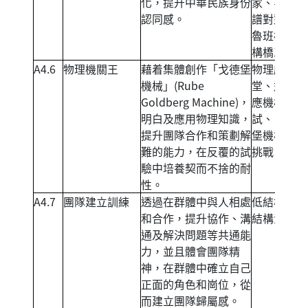
化，提升中華民族身份
家、粵劇面
認同感。
譜對對碰、
魯班榫卯結
構橋工程。
A4.6
物理機關王
藉着集體創作「戈德堡
物理應用學
機械」(Rube
堂、連鎖反
Goldberg Machine)，
應機械測
明白及應用物理知識，
試、「戈德
提升團隊合作和策劃解
堡機械」大
難的能力，在反覆的試
挑戰。
驗中培養契而不捨的耐
性。
A4.7
團隊建立訓練
透過在群體中與人相處
低結構及高
和合作，提升協作、溝
結構活動。
通及解決問題等共通能
力，並且體會團隊精
神，在群體中確立自己
正面的角色和崗位，從
而建立團隊歸屬感。