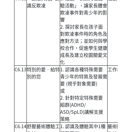
識反欺凌
驗活動」，讓家長體會
欺凌事件對青少年的影
響
2. 探討家長在孩子面
對欺凌事件時的角色及
應對方法；並如何與學
校合作，促進學生健康
成長及建立校園關愛文
化
C6.13
特別的愛‧給特
1. 認識各種特殊需要
工作坊
別的您
青少年的特質及發展需
要 (視乎對象需要)
或
2. 針對特定特殊需要
組群(ADHD/
ASD/SpLD)講解支援
策略
C6.14
舒壓藝術體驗工
1. 認識及體驗其中1種
藝術體驗工