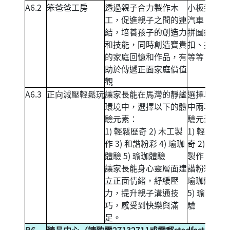
A6.2
笨爸爸工房
透過親子合力製作木
小板凳、小
工，促進親子之間的連
汽車、家庭
結，培養孩子的創造力
拼圖鎖匙
和技能，同時創造寶貴
扣、投石器
的家庭回憶和作品，有
等等。
助於傳遞正面家庭價值
觀
A6.3
正向減壓輕鬆玩
讓家長能在馬灣的靜謐
選擇以下其
環境中，選擇以下的體
中兩項的體
驗元素：
驗元素：
1) 輕鬆歷奇 2) 木工製
1) 輕鬆歷
作 3) 和諧粉彩 4) 瑜珈
奇 2) 木工
體驗 5) 瑜珈體驗
製作 3) 和
讓家長能身心靈層面建
諧粉彩 4)
立正面情緒，紓緩壓
瑜珈體驗
力，提升親子溝通技
5) 瑜珈體
巧，感受到快樂與滿
驗
足。