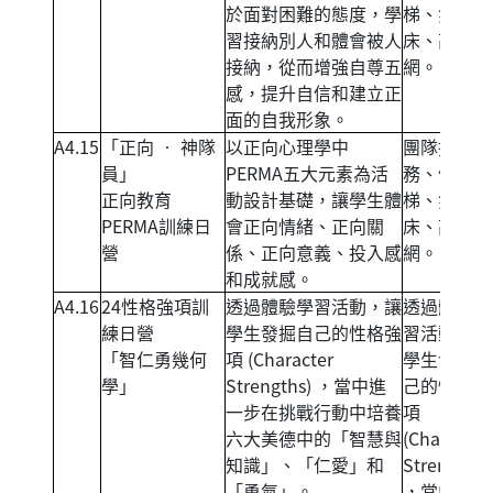
於面對困難的態度，學
梯、氣球
習接納別人和體會被人
床、高空繩
接納，從而增強自尊五
網。
感，提升自信和建立正
面的自我形象。
A4.15
「正向 ‧ 神隊
以正向心理學中
團隊挑戰任
員」
PERMA五大元素為活
務、信任天
正向教育
動設計基礎，讓學生體
梯、氣球
PERMA訓練日
會正向情緒、正向關
床、高空繩
營
係、正向意義、投入感
網。
和成就感。
A4.16
24性格強項訓
透過體驗學習活動，讓
透過體驗學
練日營
學生發掘自己的性格強
習活動，讓
「智仁勇幾何
項 (Character
學生發掘自
學」
Strengths) ，當中進
己的性格強
一步在挑戰行動中培養
項
六大美德中的「智慧與
(Character
知識」、「仁愛」和
Strengths)
「勇氣」。
，當中進一