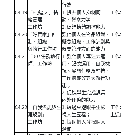
行為
C4.19
「EQ達人」情
1. 提升個人抑制衝
工作坊
緒管理
動、覺察力等：
工作坊
2. 促進情緒調控能力
C4.20
「好管家」計
強化個人在物品組織、
工作坊
劃、組織
概念組織、工作計劃與
與執行工作坊
時間管理方面的能力
C4.21
「007任務執行
1. 強化個人專注力運
工作坊
師」工作坊
用、記憶運用、自我檢
視、展開任務及堅持、
工作適應等五大執行功
能；
2. 促進學生完成課業
內外任務的能力
C4.22
「自我潛能與生
1. 透過桌遊跟學生檢
工作坊+桌
涯規劃」
視人生歷程；
上遊戲
工作坊
2. 協助個人發掘個人
潛能