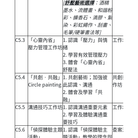
[
舒壓藝術選擇
：酒精
墨水、流體畫、和諧粉
彩、擴香石、滴膠、紥
染、彩虹繩作、刮畫、
毛筆/硬筆書法等]
C5.3
「心靈內省」
1. 認識「壓力」與情
工作坊
壓力管理工作坊
緒
2. 學習有效管理壓力
3. 體會「心靈內省」
舒壓法
C5.4
「共創‧共融」
1. 共創藝術；加強彼
共創藝術工
Circle painting
此認識、溝通
作坊
2. 體會及學習「共
融」
C5.5
溝通技巧工作坊
1. 認識溝通重要元素
工作坊
2. 學習及體驗溝通重
要技巧
C5.6
「偵探體驗主題
1. 認識「偵探體驗主
查案活動
活動」
題活動」教學的理念與