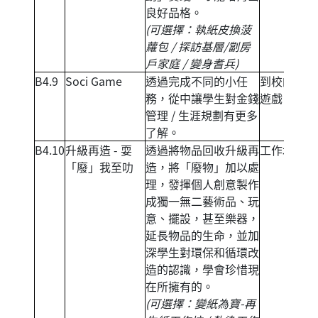
良好品格。
(可選擇：執紙皮換菠
蘿包 / 探訪基層/劏房
戶家庭 / 變身耆兵)
B4.9
Soci Game
透過完成不同的小任
到校的攤位
務，從中讓學生對金錢
遊戲
管理 / 生涯規劃有更多
了解。
B4.10
升級再造 - 耍
透過將物品回收升級再
工作坊
「廢」我至叻
造，將「廢物」加以處
理，發揮個人創意製作
成獨一無二藝術品、玩
意、擺設，甚至樂器，
延長物品的生命，並加
深學生對環保和循環改
造的認識，學會珍惜現
在所擁有的。
(可選擇：變紙為寶-再