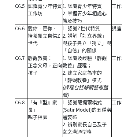
C6.5
認識青少年特質
1. 認識青少年特質
工作坊
工作坊
2. 掌握青少年相處心
態及技巧
C6.6
愛你‧管你﹕
1. 認識Z世代特質
講座
培養獨立自信Z
2. 講解「訂立界線」
世代
與孩子建立「獨立」與
「自信」的關係
C6.7
靜觀教養：
1. 認識及經驗「靜觀
工作坊
正念父母，正向
教養」歷程；
孩子
2. 建立家庭為本的
「靜觀教養」模式
(課程包括靜觀藝術體
驗)
C6.8
「有『型』家
1. 認識薩提爾模式
工作坊
長」
(Satir Model)的五種溝
親子相處
通姿態
2. 辨別家長自己及子
女之溝通型格