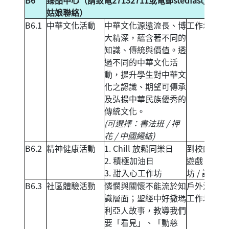
B6
臻品中心（請致電27132711或電郵
stedfast_hou
姑娘聯絡）
B6.1
中華文化活動
中華文化源遠流長、博
工作坊
大精深，蘊含著不同的
知識、傳統與價值。透
過不同的中華文化活
動，提升學生對中華文
化之認識、期望可傳承
及弘揚中華民族優秀的
傳統文化。
(可選擇：書法班 / 押
花 / 中國繩結)
B6.2
精神健康活動
1. Chill 放鬆同樂日
到校的攤位
2. 積極加油日
遊戲 / 工作
3. 甜入心工作坊
坊 / 講座
B6.3
社區體驗活動
憐憫與關懷不能流於知
戶外活動 /
識層面；聖經中好撒瑪
工作坊
利亞人故事，教導我們
要「看見」、「動慈