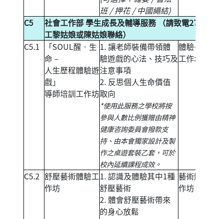
班 / 押花 / 中國繩結)
C5
社會工作部 學生成長及輔導服務 （請致電271492
工黎姑娘或陳姑娘聯絡）
C5.1
「SOUL醒‧生
1. 讓老師裝備帶領體
體驗+培訓
命 –
驗遊戲的心法、技巧及
工作坊
人生歷程體驗遊
注意事項
戲」
2. 反思個人生命價值
導師培訓工作坊
取向
*使用此服務之學校將按
參與人數比例獲贈由精神
健康咨詢委員會撥款支
持、由本會獨家設計及製
作之桌遊套裝乙套，可於
校內延續課程成效。
C5.2
舒壓藝術體驗工
1. 認識及體驗其中1種
藝術體驗工
作坊
舒壓藝術
作坊
2. 體會舒壓藝術帶來
的身心放鬆