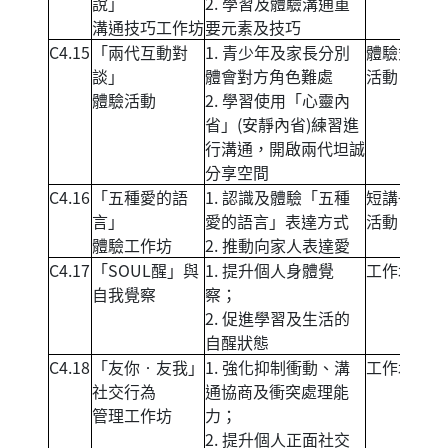
說」
2. 學習及體驗溝通重
溝通技巧工作坊
要元素及技巧
C4.15
「兩代互動對
1. 青少年及家長分別
體驗式親子
談」
體會對方角色難處
活動
體驗活動
2. 學習使用「心靈內
省」(安靜內省)練習進
行溝通，開啟兩代坦誠
分享空間
C4.16
「五種愛的語
1. 認識及體驗「五種
短講+體驗
言」
愛的語言」表達方式
活動
體驗工作坊
2. 推動向家人表達愛
C4.17
「SOUL醒」與
1. 提升個人身體覺
工作坊
自我覺察
察；
2. 促進學習及生活的
自醒狀態
C4.18
「友你‧友我」
1. 強化抑制衝動、溝
工作坊
社交行為
通協商及衝突處理能
管理工作坊
力；
2. 提升個人正面社交