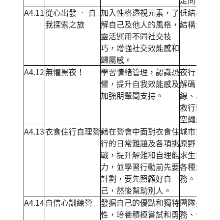
定向
A4.11
從心出發 ‧ 自
加入性格透視元素，了
低結構及高
我探索之旅
解自己及他人的風格，
結構活動。
靈活運用不同社交技
巧，增強社交效能感和
歸屬感。
A4.12
無懼黑夜！
學習情緒管理，認識恐
夜行、密室
懼，提升自我效能感及
解碼、生命
加強朋輩間支持。
線、黑夜拯
救行動、星
空繩網。
A4.13
衣食住行自理營
藉在營會中面對衣食住
城市定向、
行的日常難題及各項挑
原野烹飪、
戰，提升解難和自理能
求生技能、
力，並學習行動前先要
各種解難任
計劃，要先照顧好自
務。
己，然後幫助別人。
A4.14
自信心訓練營
發掘自己的優點和獨特
團隊挑戰任
性，培養積極嘗試和勇
務、信任天