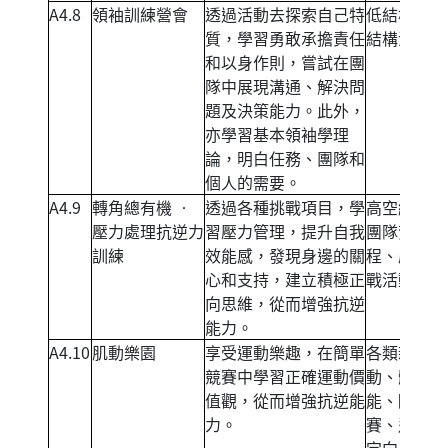
A4.8
領袖訓練營會
透過活動去探索自己特
低結構及高
質，學習勇敢承擔責任
結構活動。
和以身作則，嘗試在團
隊中展現溝通、解決問
題及決策能力。此外，
亦學習基本領袖學理
論，明白任務、團隊和
個人的需要。
A4.9
轉角總有機 ‧
透過各種挑戰項目，學
高空繩網、
壓力處理抗逆力
習壓力管理，提升自我
團隊紮作工
訓練
效能感，發現身邊的關
程、歷奇挑
心和支持，建立積極正
戰活動。
向思維，從而增強抗逆
能力。
A4.10
肌動樂園
享受運動樂趣，在簡單
各類新興運
競賽中學習正確運動價
動、體適
值觀，從而增強抗逆能
能、障礙
力。
賽、遠足、