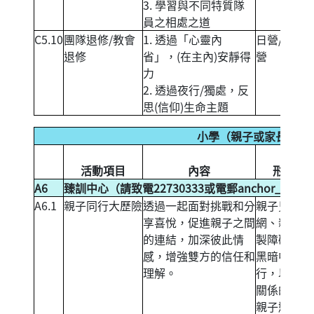
3. 學習與不同特質隊
員之相處之道
C5.10
團隊退修/教會
1. 透過「心靈內
日營/黃昏
退修
省」，(在主內)安靜得
營
力
2. 透過夜行/獨處，反
思(信仰)生命主題
小學（親子或家長活動
活動項目
內容
形式
A6
臻訓中心（請致電22730333或電郵
anchor_house
A6.1
親子同行大歷險
透過一起面對挑戰和分
親子兒童繩
享喜悅，促進親子之間
網、親子炮
的連結，加深彼此情
製障礙賽、
感，增強雙方的信任和
黑暗中同
理解。
行，以增進
關係的精選
親子遊戲。