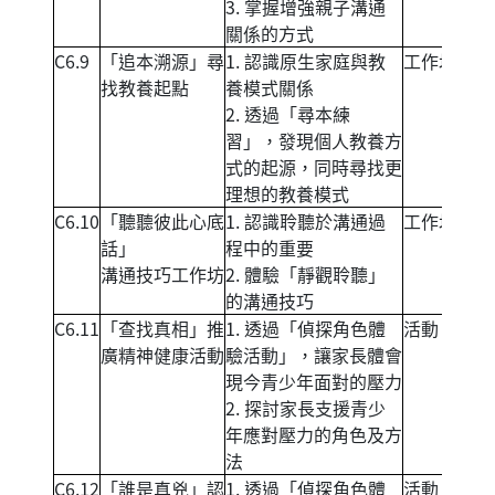
3. 掌握增強親子溝通
關係的方式
C6.9
「追本溯源」尋
1. 認識原生家庭與教
工作坊
找教養起點
養模式關係
2. 透過「尋本練
習」，發現個人教養方
式的起源，同時尋找更
理想的教養模式
C6.10
「聽聽彼此心底
1. 認識聆聽於溝通過
工作坊
話」
程中的重要
溝通技巧工作坊
2. 體驗「靜觀聆聽」
的溝通技巧
C6.11
「查找真相」推
1. 透過「偵探角色體
活動
廣精神健康活動
驗活動」，讓家長體會
現今青少年面對的壓力
2. 探討家長支援青少
年應對壓力的角色及方
法
C6.12
「誰是真兇」認
1. 透過「偵探角色體
活動