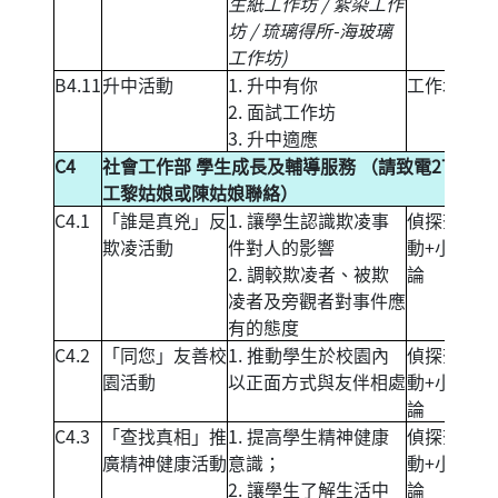
生紙工作坊 / 紮染工作
坊 / 琉璃得所-海玻璃
工作坊)
B4.11
升中活動
1. 升中有你
工作坊
2. 面試工作坊
3. 升中適應
C4
社會工作部 學生成長及輔導服務 （請致電271492
工黎姑娘或陳姑娘聯絡）
C4.1
「誰是真兇」反
1. 讓學生認識欺凌事
偵探查案活
欺凌活動
件對人的影響
動+小組討
2. 調較欺凌者、被欺
論
凌者及旁觀者對事件應
有的態度
C4.2
「同您」友善校
1. 推動學生於校園內
偵探查案活
園活動
以正面方式與友伴相處
動+小組討
論
C4.3
「查找真相」推
1. 提高學生精神健康
偵探查案活
廣精神健康活動
意識；
動+小組討
2. 讓學生了解生活中
論