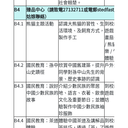
社會翹楚。
B4
臻品中心（請致電27132711或電郵
stedfast_hou
姑娘聯絡）
B4.1
熊貓主題活動
認識大熊貓的習性、生
到校的攤位
活環境、及飼育方式，
遊戲 / 水墨
製作手工
畫扇子製作
/ 熊貓戳戳
樂 / 竹編畫
體驗
B4.2
國民教育：孫中
欣賞中國舊建築，提升
戶外活動
山史蹟徑
同學對孫中山先生的背
景、歷史事跡的認識
B4.3
國民教育：說好
介紹少數民族的聚居
到校的攤位
中國少數民族的
地、語言、衣著、飲食
遊戲 / 工作
故事
文化及重要節日；並體
坊
驗製作中國少數民族袖
珍服飾
B4.4
國民教育：茶道
體驗中國茶道及講解品
到校的攤位
體驗
茶技巧，透過「茶」了
遊戲 / 工作