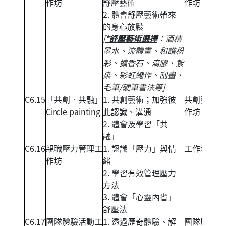
作坊
舒壓藝術
作坊
2. 體會舒壓藝術帶來
的身心放鬆
[
*舒壓藝術選擇
：酒精
墨水、流體畫、和諧粉
彩、擴香石、滴膠、紥
染、彩虹繩作、刮畫、
毛筆/硬筆書法等]
C6.15
「共創‧共融」
1. 共創藝術；加強彼
共創藝術工
Circle painting
此認識、溝通
作坊
2. 體會及學習「共
融」
C6.16
親職壓力管理工
1. 認識「壓力」與情
工作坊
作坊
緒
2. 學習有效管理壓力
方法
3. 體會「心靈內省」
舒壓法
C6.17
團隊體驗活動工
1. 透過歷奇體驗、解
團隊歷奇活