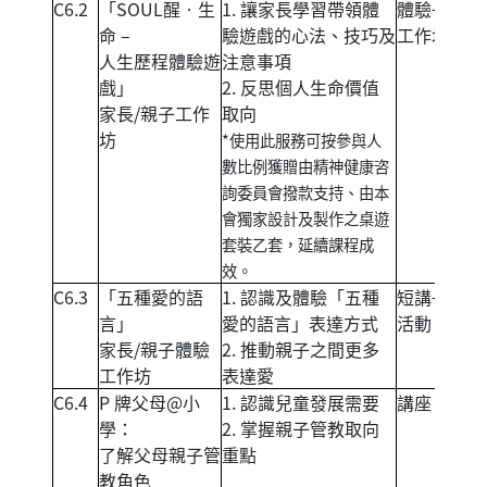
C6.2
「SOUL醒‧生
1. 讓家長學習帶領體
體驗+培訓
命 –
驗遊戲的心法、技巧及
工作坊
人生歷程體驗遊
注意事項
戲」
2. 反思個人生命價值
家長/親子工作
取向
坊
*使用此服務可按參與人
數比例獲贈由精神健康咨
詢委員會撥款支持、由本
會獨家設計及製作之桌遊
套裝乙套，延續課程成
效。
C6.3
「五種愛的語
1. 認識及體驗「五種
短講+體驗
言」
愛的語言」表達方式
活動
家長/親子體驗
2. 推動親子之間更多
工作坊
表達愛
C6.4
P 牌父母@小
1. 認識兒童發展需要
講座
學：
2. 掌握親子管教取向
了解父母親子管
重點
教角色