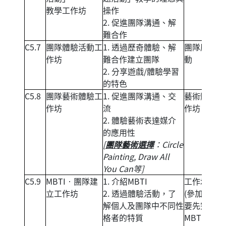
教學工作坊
操作
2. 促進團隊溝通、解
難合作
C5.7
團隊體驗活動工
1. 透過歷奇體驗、解
團隊歷奇活
作坊
難合作建立團隊
動
2. 分享遊戲/體驗學習
的特色
C5.8
團隊藝術體驗工
1. 促進團隊溝通、交
藝術體驗工
作坊
流
作坊
2. 體驗藝術表達媒介
的應用性
[
團隊藝術選擇
：Circle
Painting, Draw All
You Can等]
C5.9
MBTI‧團隊建
1. 介紹MBTI
工作坊
立工作坊
2. 透過體驗活動，了
(參加者需
解個人及團隊中不同性
要先完成
格者的特質
MBTI test)