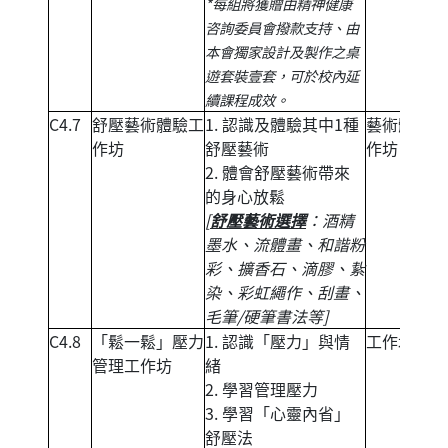
*每組將獲贈由精神健康
咨詢委員會撥款支持、由
本會獨家設計及製作之桌
遊套裝壹套，可於校內延
續課程成效。
C4.7
舒壓藝術體驗工
1. 認識及體驗其中1種
藝術體驗工
作坊
舒壓藝術
作坊
2. 體會舒壓藝術帶來
的身心放鬆
[
舒壓藝術選擇
：酒精
墨水、流體畫、和諧粉
彩、擴香石、滴膠、紥
染、彩虹繩作、刮畫、
毛筆/硬筆書法等]
C4.8
「鬆一鬆」壓力
1. 認識「壓力」與情
工作坊
管理工作坊
緒
2. 學習管理壓力
3. 學習「心靈內省」
舒壓法