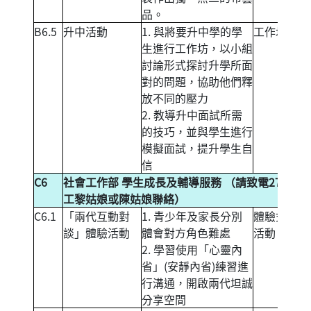
品。
B6.5
升中活動
1. 與將要升中學的學
工作坊
生進行工作坊，以小組
討論形式探討升學所面
對的問題，協助他們釋
放不同的壓力
2. 教導升中面試所需
的技巧，並與學生進行
模擬面試，提升學生自
信
C6
社會工作部 學生成長及輔導服務 （請致電271492
工黎姑娘或陳姑娘聯絡）
C6.1
「兩代互動對
1. 青少年及家長分別
體驗式親子
談」體驗活動
體會對方角色難處
活動
2. 學習使用「心靈內
省」(安靜內省)練習進
行溝通，開啟兩代坦誠
分享空間