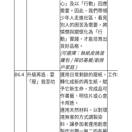
心」及以「行動」回應
需要。因此，我們帶領
少年人走進社區，看見
別人的困苦及需要，將
憐憫與關懷化為「行
動」實踐，才能培育出
良好品格。
(可選擇：執紙皮換菠
蘿包 / 探訪基層/劏房
戶家庭 )
B6.4
升級再造 - 耍
運用日常剩餘的廢紙，
工作坊
「廢」我至叻
轉化成新的再生紙，賦
予它新生命，完成品可
作書籤、明信片或心意
卡用途。
運用天然材料，以對環
境無害的方式調製染
料，讓參加者運用創意
製作出獨一無二的布藝