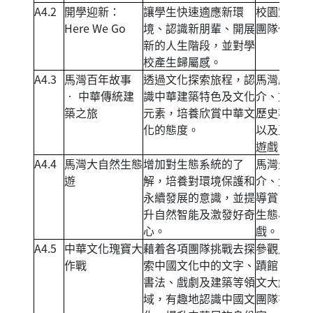
A4.2
開學迎新：
讓學生快速適應新環
校園定向、
Here We Go
境、認識新朋輩、開展
團隊任務
新的人生階段，並對學
校產生歸屬感。
A4.3
馬灣百年故事
透過文化探索旅程，認
馬灣歷史簡
‧ 中華傳統建
識中華建築特色及文化
介、文化及
築之旅
元素，培養欣賞中華文
歷史導賞，
化的態度。
以及互動小
遊戲。
A4.4
馬灣大自然生態
增加對生態系統的了
馬灣生態簡
遊
解，培養對環境保護和
介、大自然
永續發展的意識，並提
導賞，以及
升自然智能及激發好奇
生態小遊
心。
戲。
A4.5
中華文化瑰寶大
藉着各項團隊挑戰去探
參觀馬灣古
作戰
索中國文化中的文字、
蹟館、甲骨
書法、戲劇及建築等領
文大解碼、
域，有趣地認識中國文
團隊書法