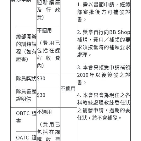
迎新講座
1. 需以書面申請，經總
及行政
部審批後方可補發證
費）
書。
不適用
2. 獎章自行向BB Shop
總部開辦
補購，費用／補領的要
（費用已
的訓練課
求須按當時的補領要求
包括在課
程（如有
處理。
程收費
證書）
內）
3. 本會只接受申請補領
2010年以後簽發之證
隊員獎狀
$30
書。
不適用
隊員覆歷
$30
4. 本會只會為現任之各
證明信
科教練處理教練委任狀
之補發申請，過期的委
不適用
OBTC證
任狀，將不會補發。
書
（費用已
包括在課
OATC證
程收費