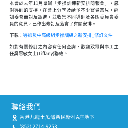
本會於去年11月舉辦「步操訓練新安排簡報會」，感
謝導師的支持，在會上分享及給予不少寶貴意見，經
訓委會商討及跟進，並收集不同導師及各區委員會委
員的意見，已作出修訂及落實了有關安排。
下載：
導師及中高級組步操訓練之新安排_修訂文件
如對有關修訂之內容有任何查詢，歡迎致電與事工主
任吳惠敏女士(Tiffany)聯絡。
聯絡我們
香港九龍土瓜灣樂民新村A座地下
(852) 2714-9253