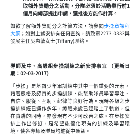
取額外獎勵分之活動，分隊必須於活動舉行前
1
個月向總部提出申請，獲批後方能作計算。
如欲了解額外獎勵分之計算方法，請參閱
步操章課程
大綱
；如對上述安排有任何查詢，請致電2273-0333與
發展主任吳惠敏女士(Tiffany)聯絡。
導師及中、高級組步操訓練之新安排事宜 （更新日
期：02-03-2017）
「步操」是基督少年軍訓練中其中一個重要的元素，
藉著嚴格及認真的步操訓練，能幫助隊員學習專注、
自信、服從、互助、紀律等良好行為。現時各級之步
操訓練經已運作多年，總體來說已經踏上了軌道，但
在實踐的同時，亦發現有不少可改善之處。在步操安
排上作出修訂，是希望能優化現有的訓練及學習環
境，使各導師及隊員均能從中獲益。