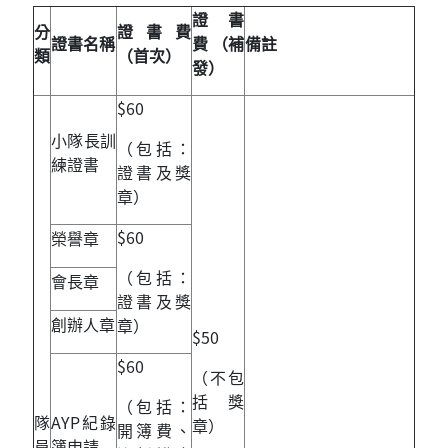
證書
分
證書費
證書名稱
費 （補
備註
類
（首次）
發）
$60
小隊長訓
（包括：
練證書
證書及獎
章）
$60
榮譽章
（包括：
會長章
證書及獎
創辦人章
章）
$50
$60
（不包
括獎
（包括：
隊
AYP紀錄
章）
開簿費、
員
簿申請