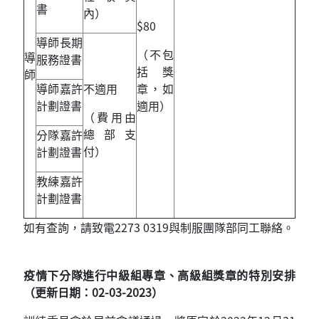
書
內）
$80
導師長期
（不包
導
服務證書
括獎
師
導師嘉許
不適用
章，如
計劃證書
適用）
（費用由
總部支
分隊嘉許
付）
計劃證書
教練嘉許
計劃證書
如有查詢，請致電2273 0319與制服團隊部同工聯絡。
疫情下分隊進行中級組專章、高級組獎章的特別安排
（更新日期：02-03-2023）