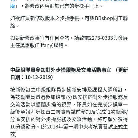
版
」，將修改內容貼於已有的步操手冊上。
如欲訂買新修改版本之步操手冊，可與BBshop同工聯
絡。
如對新修改事宜有任何查詢，請致電2273-0333與發展
主任吳惠敏(Tiffany)聯絡。
中級組隊員參加對外步操服務及交流活動事宜 （更新
日期：10-12-2019）
按新修訂之中級組隊員步操新安排及課程大綱所訂，
為鼓勵隊員透過參加總部/分區安排的對外步操服務及
交流活動以擴闊步操的視野，隊員如在完成步操章一
*
級後至報考步操章二級實習試前參加及完成
1次總部/
分區安排的對外步操服務及交流活動，將可額外獲得
10分奬勵分。(於2018年第一期中央考核實習試正式生
效)