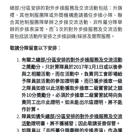
總部/分區安排的對外步操服務及交流活動包括：升旗
禮、其他制服團隊或外間機構邀請擔任步操小隊、聯
合其他制服團隊舉辦之步操交流活動、非所屬分隊舉
*
辦的步操表演等。而
1次的對外步操服務及交流活動
是包括該活動所安排之步操訓練/綵排及實際服務。
敬請分隊留意以下安排：
有關之
總部
/
分區安排的對外步操服務及交流活動
之奬勵分，只計算隊員於
2017
年
1
月
1
日或以後參
與之相關活動，而在活動中，負責同工會即場給
予隊員該活動的參加證明書，而已獲步操章一級
之隊員如欲以此活動獲取步操章二級實習試之額
外
10
分奬勵分，必須於步操章二級實習試時向負
責同工出示此證明。如未能出示這證明，將不能
作計算。
隊員如遺失
總部
/
分區安排的對外步操服務及交流
活動
證明書，將不獲補發；因此敬請妥善保管。
如隊員以「非所屬分隊舉辦的步操表演」作為獲