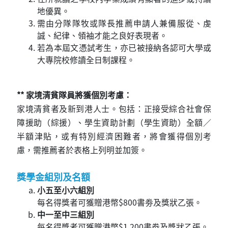
地優異。
需由分隊隊牧或隊長推薦申請人兼備服從、虔
誠、紀律、領袖才能之良好表現者。
若為本屆文憑試考生，亦已被接納各認可大學或
大專院校修讀全日制課程。
** 家境清貧隊員將獲個別考慮：
家境清貧者及新到港人士。包括：正接受綜合社會保
障援助（綜援）、學生資助計劃（學生資助）全額／
半額津貼，或有特別經濟困難者，將會獲得個別考
慮，需推薦者於表格上列明並加簽。
獎學金組別及名額
小五至小六組別
每名得獎者可獲贈港幣$800書劵及獎狀乙張。
中一至中三組別
每名得獎者可獲贈港幣$1,200書劵及獎狀乙張。