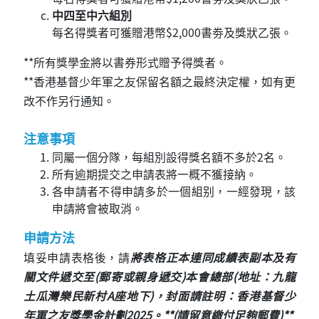
中四至中六組別
每名得獎者可獲贈港幣$2,000書劵及獎狀乙張。
**所有獎學金將以書券形式贈予得獎者。
**香港基督少年軍之友保留名額之最終決定權，如有更
改不作另行通知。
注意事項
同屬一個分隊，每組別設得獎名額不多於2名。
所有逾期提交之申請表將一概不獲接納。
各申請者不得申請多於一個組别，一經發現，該
申請將會被取消。
申請方法
填妥申請表格後，請
將表格正本連同成績表副本及有
關文件遞交至(郵寄或親身遞交)本會總部(地址：九龍
土瓜灣樂民新村A座地下)，封面請註明：香港基督少
年軍之友獎學金計劃2025。**(請留意繳付足夠郵費)**