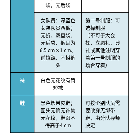
袋，无后袋
女队员：深蓝色
第二号制服：可
女装队员西裤；
选择制服
无折、双直袋、
（不可于大会
无后袋、裤耳为
操、立愿礼、典
6.5 cm×1 cm、
礼或其他注明穿
前拉链、不搭裤
着第一号制服的
头
场合穿着）
袜
白色无花纹有筒
短袜
鞋
黑色绑带皮鞋；
可按个别队员需
圆头无筒无饰物
要改穿无绑带
无花纹，鞋跟不
鞋，由分队导师
得高于4 cm
决定