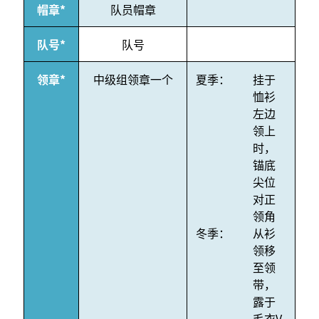
帽章*
队员帽章
队号*
队号
领章*
中级组领章一个
夏季：
挂于
恤衫
左边
领上
时，
锚底
尖位
对正
领角
冬季：
从衫
领移
至领
带，
露于
毛衣V