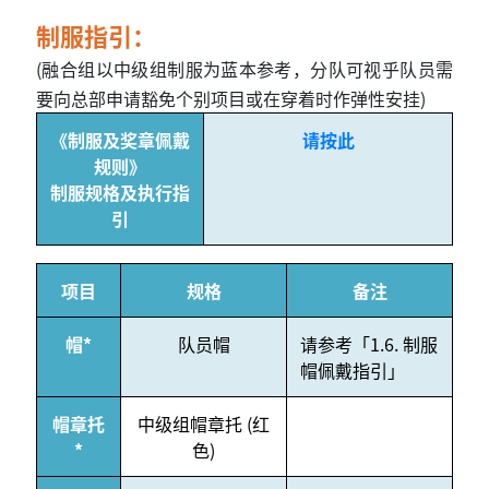
制服指引：
(融合组以中级组制服为蓝本参考，分队可视乎队员需
要向总部申请豁免个别项目或在穿着时作弹性安挂)
《制服及奖章佩戴
请按此
规则》
制服规格及执行指
引
项目
规格
备注
帽*
队员帽
请参考「1.6. 制服
帽佩戴指引」
帽章托
中级组帽章托 (红
*
色)