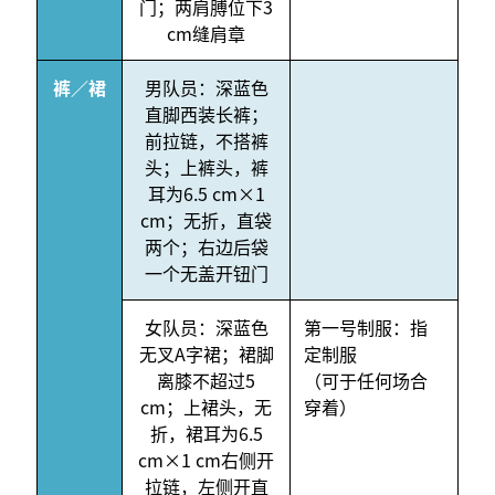
门；两肩膊位下3
cm缝肩章
裤／裙
男队员：深蓝色
直脚西装长裤；
前拉链，不搭裤
头；上裤头，裤
耳为6.5 cm×1
cm；无折，直袋
两个；右边后袋
一个无盖开钮门
女队员：深蓝色
第一号制服：指
无叉A字裙；裙脚
定制服
离膝不超过5
（可于任何场合
cm；上裙头，无
穿着）
折，裙耳为6.5
cm×1 cm右侧开
拉链，左侧开直