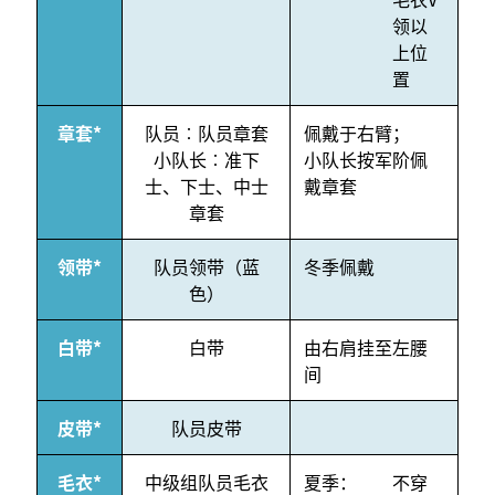
领以
上位
置
章套*
队员︰队员章套
佩戴于右臂；
小队长︰准下
小队长按军阶佩
士、下士、中士
戴章套
章套
领带*
队员领带（蓝
冬季佩戴
色）
白带*
白带
由右肩挂至左腰
间
皮带*
队员皮带
毛衣*
中级组队员毛衣
夏季：
不穿