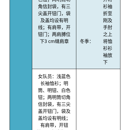
角信封袋，有三
衫袖
尖盖开钮门，袋
折至
及盖均设有明
刚及
线；有肩带，开
手肘
钮门；两肩膊位
之上
下3 cm缝肩章
冬季：
将恤
衫衫
袖放
下
女队员：浅蓝色
长袖恤衫；明
筒、明钮、白色
钮；两明筒切角
信封袋，有三尖
盖开钮门，袋及
盖均设有明线；
有肩带，开钮