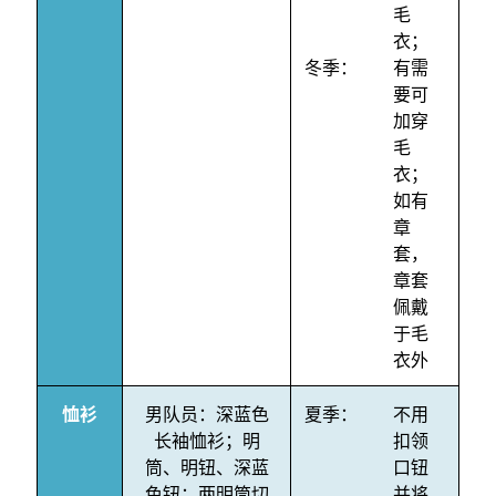
毛
衣；
冬季：
有需
要可
加穿
毛
衣；
如有
章
套，
章套
佩戴
于毛
衣外
恤衫
男队员：深蓝色
夏季：
不用
长袖恤衫；明
扣领
筒、明钮、深蓝
口钮
色钮；两明筒切
并将