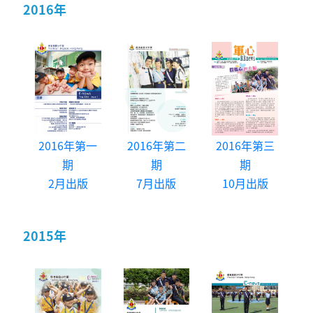
2016年
2016年第一
2016年第二
2016年第三
期
期
期
2月出版
7月出版
10月出版
2015年