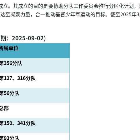
正式成立。其成立的目的是要协助分队工作委员会推行分区化计划
至凝聚力量，合一推动基督少年军运动的目标。截至2025年3
：2025-09-02)
所属单位
第356分队
第127
、
316分队
第56分队
总部
第150
、341
分队
第93分队