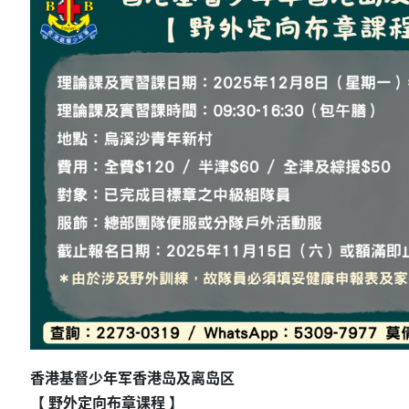
香港基督少年军香港岛及离岛区
【 野外定向布章课程 】