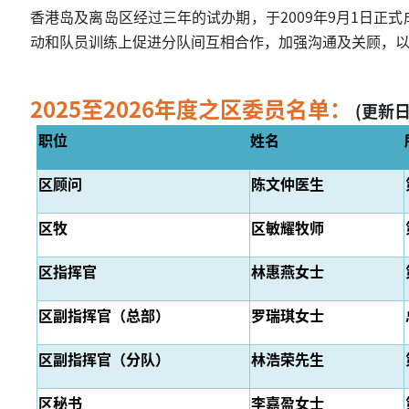
香港岛及离岛区经过三年的试办期，于2009年9月1日
动和队员训练上促进分队间互相合作，加强沟通及关顾，以达
2025至2026年度之区委员名单：
(更新日期
职位
姓名
区顾问
陈文仲医生
区牧
区敏耀牧师
区指挥官
林惠燕女士
区副指挥官（总部）
罗瑞琪女士
区副指挥官（分队）
林浩
荣
先生
区秘书
李嘉盈女士