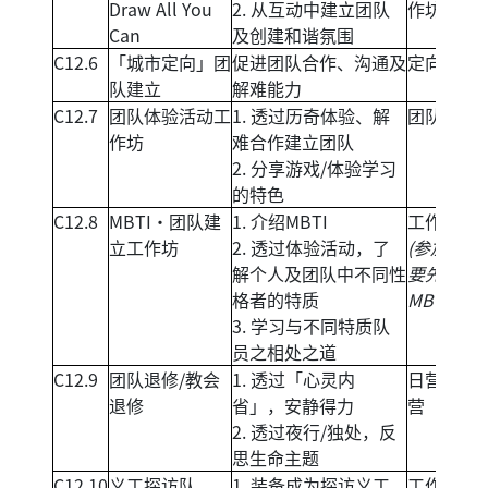
Draw All You
2. 从互动中建立团队
作坊
Can
及创建和谐氛围
C12.6
「城市定向」团
促进团队合作、沟通及
定向活动
队建立
解难能力
C12.7
团队体验活动工
1. 透过历奇体验、解
团队历奇
作坊
难合作建立团队
2. 分享游戏/体验学习
的特色
C12.8
MBTI‧团队建
1. 介绍MBTI
工作坊
立工作坊
2. 透过体验活动，了
(参加者需
解个人及团队中不同性
要先完成
格者的特质
MBTI test
3. 学习与不同特质队
员之相处之道
C12.9
团队退修/教会
1. 透过「心灵内
日营/黄昏
退修
省」，安静得力
营
2. 透过夜行/独处，反
思生命主题
C12.10
义工探访队
1. 装备成为探访义工
工作坊+探