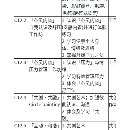
染、彩虹绳作、刮画、
毛笔/硬笔书法等]
C12.2
「心灵内省」
1. 认识「心灵内省」
工作坊
自我认识及舒压
(安静内省)并进行体验
工作坊
练习
2. 学习觉察个人身
体、情绪及思绪
3. 掌握舒缓压力之法
C12.3
「心灵内省」
1. 认识「压力」与情
工作坊
压力管理工作坊
绪
2. 学习有效管理压力
3. 体会「心灵内省」
舒压法
C12.4
「共创‧共融」
1. 共创艺术；加强彼
共创艺术
Circle painting
此认识、沟通
作坊
2. 体会及学习「共
融」
C12.5
「互动‧和谐」
1. 共创艺术
共创艺术