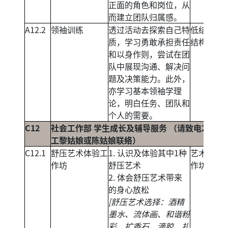
正面的角色和岗位，从
而建立团队归属感。
A12.2
领袖训练
透过活动去探索自己特
低结构及
质，学习勇敢承担责任
结构活动
和以身作则，尝试在团
队中展现沟通、解决问
题及决策能力。此外，
亦学习基本领袖学理
论，明白任务、团队和
个人的需要。
C12
社会工作部 学生成长及辅导服务 （请致电27149
工黎姑娘或陈姑娘联络）
C12.1
舒压艺术体验工
1. 认识及体验其中1种
艺术体验
作坊
舒压艺术
作坊
2. 体会舒压艺术带来
的身心放松
[舒压艺术选择：酒精
墨水、流体画、和谐粉
彩、扩香石、滴胶、扎