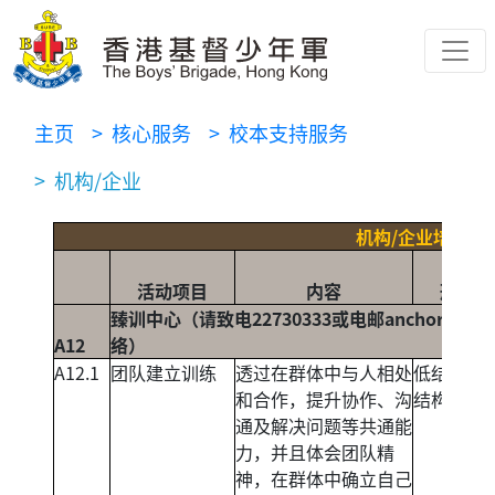
主页
> 核心服务
> 校本支持服务
> 机构/企业
机构/企业培训
活动项目
内容
形
臻训中心（请致电22730333或电邮
anchor_hou
A12
络）
A12.1
团队建立训练
透过在群体中与人相处
低结构及
和合作，提升协作、沟
结构活动
通及解决问题等共通能
力，并且体会团队精
神，在群体中确立自己