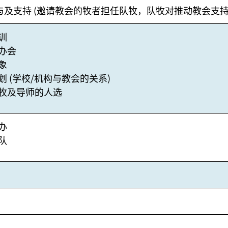
与及支持 (邀请教会的牧者担任队牧，队牧对推动教会支持
训
办会
象
划 (学校/机构与教会的关系)
牧及导师的人选
办
队