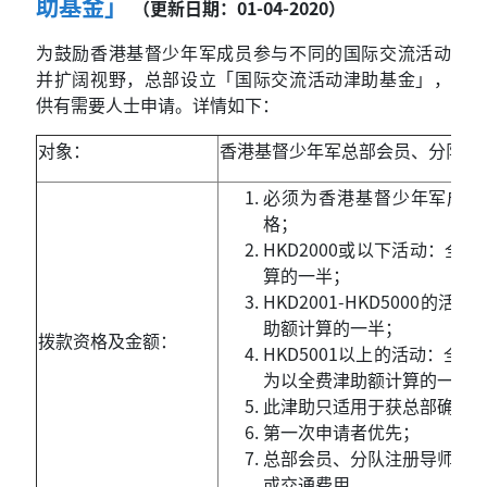
助基金」
（更新日期：01-04-2020）
为鼓励香港基督少年军成员参与不同的国际交流活动
并扩阔视野，总部设立「国际交流活动津助基金」，
供有需要人士申请。详情如下：
对象：
香港基督少年军总部会员、分队推
必须为香港基督少年军成员
格；
HKD2000
或以下活动：全费
算的一半；
HKD2001-HKD5000
的活动
助额计算的一半；
拨款资格及金额：
HKD5001
以上的活动：全费津
为以全费津助额计算的一半
此津助只适用于获总部确认
第一次申请者优先；
总部会员、分队注册导师如有
或交通费用。