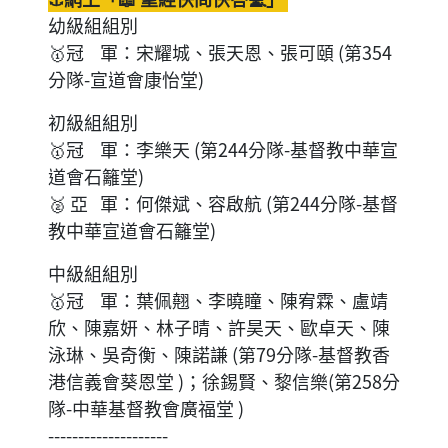
幼級組組別
🥇冠 軍：宋耀城、張天恩、張可頤 (第354
分隊-宣道會康怡堂)
初級組組別
🥇冠 軍：李樂天 (第244分隊-基督教中華宣
道會石籬堂)
🥈 亞 軍：何傑斌、容啟航 (第244分隊-基督
教中華宣道會石籬堂)
中級組組別
🥇冠 軍：葉佩翹、李曉瞳、陳宥霖、盧靖
欣、陳嘉妍、林子晴、許昊天、歐卓天、陳
泳琳、吳奇衡、陳諾謙 (第79分隊-基督教香
港信義會葵恩堂 )；徐錫賢、黎信樂(第258分
隊-中華基督教會廣福堂 )
--------------------