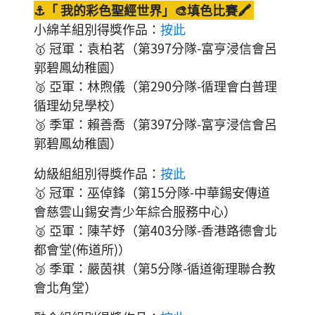
⚓「 我的彩色聖經世界」🎨填色比賽🖍️
小綿羊組別得獎作品：
按此
🥇 冠軍：袁柏茗（第397分隊-富亨浸信會呂
郭碧鳳幼稚園）
🥈 亞軍：林煦儀（第290分隊-循理會白普理
循理幼兒學校）
🥉 季軍：賴善喬（第397分隊-富亨浸信會呂
郭碧鳳幼稚園）
幼級組組別得獎作品：
按此
🥇 冠軍：巫倬鋒（第15分隊-中華錫安傳道
會慈雲山錫安青少年綜合服務中心）
🥈 亞軍：陳芊妤（第403分隊-香港路德會北
都會堂(佈道所)）
🥉 季軍：嚴茵祺（第5分隊-循道衛理聯合教
會北角堂）