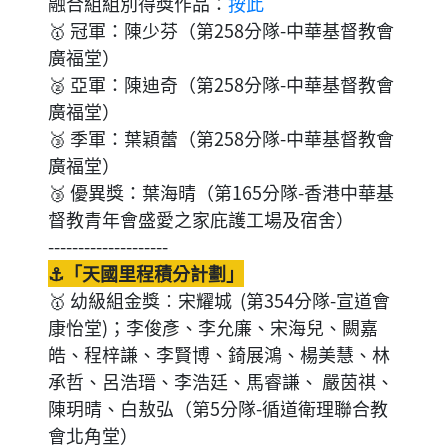
融合組組別得獎作品：
按此
🥇 冠軍：陳少芬（第258分隊-中華基督教會
廣福堂）
🥈 亞軍：陳迪奇（第258分隊-中華基督教會
廣福堂）
🥉 季軍：葉穎蕾（第258分隊-中華基督教會
廣福堂）
🥉 優異獎：葉海晴（第165分隊-香港中華基
督教青年會盛愛之家庇護工場及宿舍）
--------------------
⚓「天國里程積分計劃」
🥇 幼級組金獎︰宋耀城 (第354分隊-宣道會
康怡堂)；李俊彥、李允廉、宋海兒、闕嘉
皓、程梓謙、李賢博、錡展鴻、楊美慧、林
承哲、呂浩瑨、李浩廷、馬睿謙、 嚴茵祺、
陳玥晴、白敖弘（第5分隊-循道衛理聯合教
會北角堂）