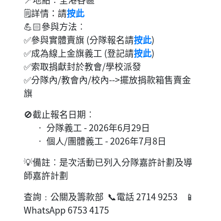
🗒️詳情：請
按此
💪🏻參與方法︰
✅參與實體賣旗 (分隊報名請
按此
)
✅成為線上金旗義工 (登記請
按此
)
✅索取捐獻封於教會/學校派發
✅分隊內/教會內/校內-->擺放捐款箱售賣金
旗
🚫截止報名日期︰
‧ 分隊義工 - 2026年6月29日
‧ 個人/團體義工 - 2026年7月8日
💡備註︰是次活動已列入分隊嘉許計劃及導
師嘉許計劃
查詢﹕公關及籌款部 📞電話 2714 9253 📱
WhatsApp 6753 4175