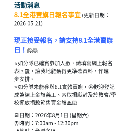
活動消息
8.1全港賣旗日報名事宜
(更新日期：
2026-05-21)
現正接受報名，請支持8.1全港賣旗
日！
🤗🤗
⭐如分隊已確實參加人數，請填寫網上報名
表回覆，讓我地能獲得更準確資料，作進一
步安排。
⭐如分隊未能參與8.1實體賣旗，🤩歡迎登記
成為線上金旗義工、索取捐獻封及於教會/學
校擺放捐款箱售賣金旗🙏🏻
📆日期︰2026年8月1日 (星期六)
⏰時間︰7:00am - 12:30pm
📍地點︰全港各區