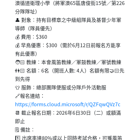
澳循道衛理小學（將軍澳65區唐俊街15號／第226
分隊隊址）
👤 對象︰持有目標章之中級組隊員及基督少年軍
導師（隊員優先）
💰 費用︰$360
💰 早鳥優惠︰$300（需於6月12日前報名方能享
有此優惠）
🧑🏻 教練︰本會風笛教練／軍鼓教練／軍號教練
👫🏻 名額︰6名（開班人數: 4人）名額有限🤝🏻先
到先得
👕 服飾︰總部團隊便服或分隊戶外活動服
🔗報名連結：
https://forms.cloud.microsoft/r/QZFqwQVz7c
📆 截止報名日期︰2026年6日30日（二）或額滿
即止
🗒️ 備註︰
1️⃣ 出席率達80%或以上同時考試合格，可獲風笛