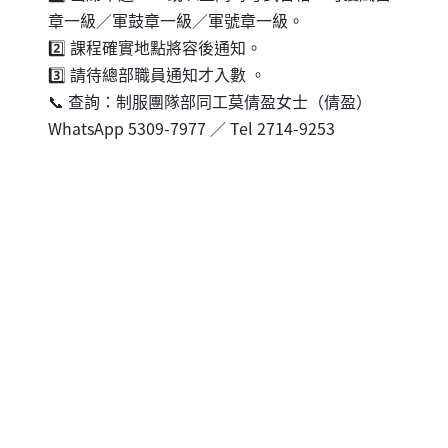
章一級／軍鼓章一級／軍號章一級。
2️⃣ 課程確實地點將容後通知。
3️⃣ 請待總部職員通知才入數 。
📞 查詢：制服團隊部同工莫倩盈女士（倩盈）
WhatsApp 5309-7977 ／ Tel 2714-9253